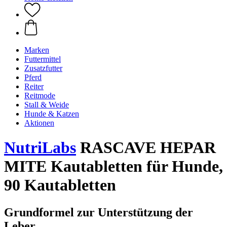
Marken
Futtermittel
Zusatzfutter
Pferd
Reiter
Reitmode
Stall & Weide
Hunde & Katzen
Aktionen
NutriLabs
RASCAVE HEPAR
MITE Kautabletten für Hunde,
90 Kautabletten
Grundformel zur Unterstützung der
Leber