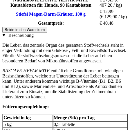
Kautabletten für Hunde, 90 Kautabletten
407,26 / kg)
€ 12,99
Stiefel Magen-Darm-Kräuter, 100 g
(€ 129,90 / kg)
Gesamtpreis:
€ 40,48
Beide in den Warenkorb
Beschreibung
Die Leber, das zentrale Organ des gesamten Stoffwechsels steht in
enger Verbindung mit dem Glukose-, Fett- und Eiweißstoffwechsel.
Für die Verstoffwechselungsprozesse ist die Leber auf einen
besonderen Bedarf von Mikronährstoffen angewiesen.
RASCAVE HEPAR MITE
enthält eine Grundformel mit wichtigen
Basisnährstoffen, welche zur Unterstützung der Leber beitragen
kann. Unter anderem kommen wichtige B-Vitamine (B1, B2, B6
und B12), sowie Mariendistel und Artischocke als Antioxidantien-
Lieferant zum Einsatz, um die Stabilisierung der Zellmembran
unterstützen zu können.
Fütterungsempfehlung:
Gewicht in kg
Menge (Stk) pro Tag
5 kg
0,5 Tablette