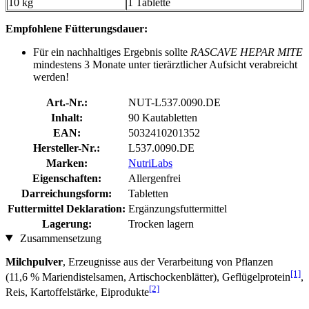
10 kg
1 Tablette
Empfohlene Fütterungsdauer:
Für ein nachhaltiges Ergebnis sollte
RASCAVE HEPAR MITE
mindestens 3 Monate unter tierärztlicher Aufsicht verabreicht
werden!
Art.-Nr.:
NUT-L537.0090.DE
Inhalt:
90 Kautabletten
EAN:
5032410201352
Hersteller-Nr.:
L537.0090.DE
Marken:
NutriLabs
Eigenschaften:
Allergenfrei
Darreichungsform:
Tabletten
Futtermittel Deklaration:
Ergänzungsfuttermittel
Lagerung:
Trocken lagern
Zusammensetzung
Milchpulver
, Erzeugnisse aus der Verarbeitung von Pflanzen
[1]
(11,6 % Mariendistelsamen, Artischockenblätter), Geflügelprotein
,
[2]
Reis, Kartoffelstärke, Eiprodukte