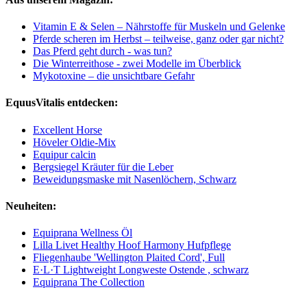
Vitamin E & Selen – Nährstoffe für Muskeln und Gelenke
Pferde scheren im Herbst – teilweise, ganz oder gar nicht?
Das Pferd geht durch - was tun?
Die Winterreithose - zwei Modelle im Überblick
Mykotoxine – die unsichtbare Gefahr
EquusVitalis entdecken:
Excellent Horse
Höveler Oldie-Mix
Equipur calcin
Bergsiegel Kräuter für die Leber
Beweidungsmaske mit Nasenlöchern, Schwarz
Neuheiten:
Equiprana Wellness Öl
Lilla Livet Healthy Hoof Harmony Hufpflege
Fliegenhaube 'Wellington Plaited Cord', Full
E·L·T Lightweight Longweste Ostende , schwarz
Equiprana The Collection