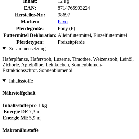
Inhalt:
12 kg
EAN:
8714765903224
Hersteller-Nr.:
98697
Marken:
Pavo
Pferdegröße:
Pony (P)
Futtermittel Deklaration:
Alleinfuttermittel, Einzelfuttermittel
Pferdetypen:
Freizeitpferde
Zusammensetzung
Haferplfanze, Haferstroh, Luzerne, Timothee, Weizenstroh, Leinöl,
Zichorie, Apfelpülpe, Leinkuchen, Sonnenblumen-
Extraktionsschrot, Sonnenblumenöl
Inhaltsstoffe
Nährstoffgehalt
Inhaltsstoffe
pro 1 kg
Energie DE
7,3 mj
Energie ME
5,9 mj
Makronährstoffe