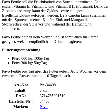
Pavo Fertile soll die Fruchtbarkeit von Stuten unterstützen. Es
enthält Vitamin E, Vitamin C und Vitamin B11 (Folsäure). Dank der
Zusammensetzung kann der Zyklus, sowie eine gesunde
Eizellentwicklung gefördert werden. Beta-Carotin kann zusammen
mit den Spurenelementen Kupfer, Zink und Mangan den
Stoffwechsel der Stute vor und während der Befruchtung
stimulieren.
Pavo Fertile enthält kein Weizen und ist somit auch für Pferde
geeignet, welche empfindlich auf Gluten reagieren.
Fütterungsempfehlung:
Pferd 600 kg: 100g/Tag
Pony 300 kg: 50g/Tag
Pavo Fertile pro Tag über das Futter geben. Ab 3 Wochen vor dem
erwarteten Rossetermin bis 10 Tage danach.
Art.-Nr.:
PA-34408
Inhalt:
3 kg
EAN:
8714765901510
Hersteller-Nr.:
34408
Marken:
Pavo