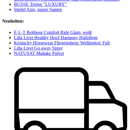
BUSSE Trense "LUXURY"
Stiefel Anis, ganze Samen
Neuheiten:
E·L·T Reithose Comfort Ride Glam, weiß
Lilla Livet Healthy Hoof Harmony Hufpflege
Kentucky Horsewear Fliegenohren 'Wellington' Full
Lilla Livet Go away Spray
NATUSAT Maitake Pulver