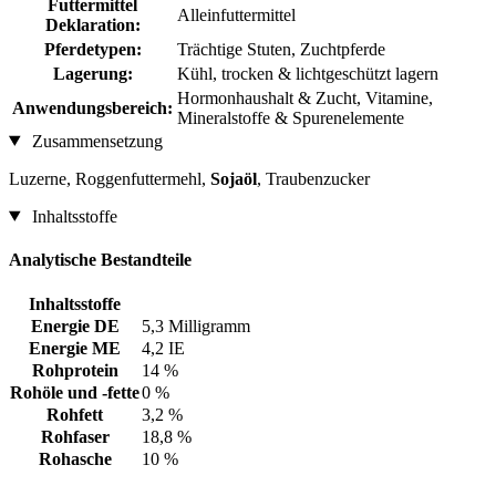
Futtermittel
Alleinfuttermittel
Deklaration:
Pferdetypen:
Trächtige Stuten, Zuchtpferde
Lagerung:
Kühl, trocken & lichtgeschützt lagern
Hormonhaushalt & Zucht, Vitamine,
Anwendungsbereich:
Mineralstoffe & Spurenelemente
Zusammensetzung
Luzerne, Roggenfuttermehl,
Sojaöl
, Traubenzucker
Inhaltsstoffe
Analytische Bestandteile
Inhaltsstoffe
Energie DE
5,3 Milligramm
Energie ME
4,2 IE
Rohprotein
14 %
Rohöle und -fette
0 %
Rohfett
3,2 %
Rohfaser
18,8 %
Rohasche
10 %