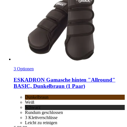
3 Optionen
ESKADRON
Gamasche hinten "Allround"
BASIC, Dunkelbraun (1 Paar)
Dunkelbraun
Weiß
Schwarz
Rundum geschlossen
3 Klettverschlüsse
Leicht zu reinigen