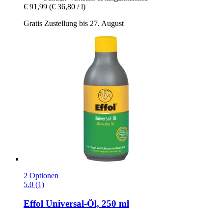
€ 91,99
(€ 36,80 / l)
Gratis Zustellung bis 27. August
2 Optionen
5.0 (1)
Effol
Universal-​Öl, 250 ml