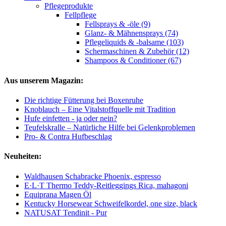
Pflegeprodukte
Fellpflege
Fellsprays & -öle (9)
Glanz- & Mähnensprays (74)
Pflegeliquids & -balsame (103)
Schermaschinen & Zubehör (12)
Shampoos & Conditioner (67)
Aus unserem Magazin:
Die richtige Fütterung bei Boxenruhe
Knoblauch – Eine Vitalstoffquelle mit Tradition
Hufe einfetten - ja oder nein?
Teufelskralle – Natürliche Hilfe bei Gelenkproblemen
Pro- & Contra Hufbeschlag
Neuheiten:
Waldhausen Schabracke Phoenix, espresso
E·L·T Thermo Teddy-Reitleggings Rica, mahagoni
Equiprana Magen Öl
Kentucky Horsewear Schweifelkordel, one size, black
NATUSAT Tendinit - Pur