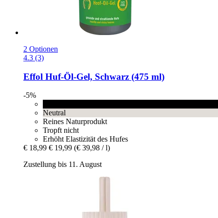
2 Optionen
4.3 (3)
Effol
Huf-​Öl-​Gel, Schwarz (475 ml)
-5%
Schwarz
Neutral
Reines Naturprodukt
Tropft nicht
Erhöht Elastizität des Hufes
€ 18,99
€ 19,99
(€ 39,98 / l)
Zustellung bis 11. August