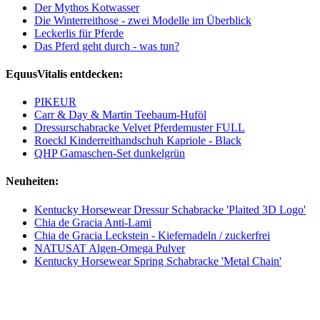
Der Mythos Kotwasser
Die Winterreithose - zwei Modelle im Überblick
Leckerlis für Pferde
Das Pferd geht durch - was tun?
EquusVitalis entdecken:
PIKEUR
Carr & Day & Martin Teebaum-Huföl
Dressurschabracke Velvet Pferdemuster FULL
Roeckl Kinderreithandschuh Kapriole - Black
QHP Gamaschen-Set dunkelgrün
Neuheiten:
Kentucky Horsewear Dressur Schabracke 'Plaited 3D Logo'
Chia de Gracia Anti-Lami
Chia de Gracia Leckstein - Kiefernadeln / zuckerfrei
NATUSAT Algen-Omega Pulver
Kentucky Horsewear Spring Schabracke 'Metal Chain'