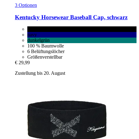
3 Optionen
Kentucky Horsewear
Baseball Cap, schwarz
schwarz
navy
dunkelgrün
100 % Baumwolle
6 Belüftungslöcher
Größenverstellbar
€ 29,99
Zustellung bis 20. August