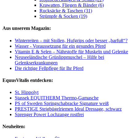
Krawatten, Fliegen & Bänder (6)
Rucksäcke & Taschen (31)
Strümpfe & Socken (19)
Aus unserem Magazin:
Winterreiten – mit Stollen, Hufgrips oder besser „barfuß“?
Wasser - Voraussetzung für ein gesundes Pferd
Vitamin E & Selen – Nährstoffe für Muskeln und Gelenke
Neuseeländische Grünlippmuschel – Hilfe bei
Gelenkserkrankungen
Die richtige Fellpflege für Ihr Pferd
EquusVitalis entdecken:
St. Hippolyt
Stassek EQUITHERM Thermo-Gamasche
PS of Sweden Springschabracke Signature weiß
PRESTIGE Steigbügelriemen Ideal Dressage, schwarz
Sprenger Power Lochzange rostfrei
Neuheiten: