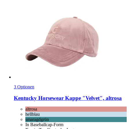
3 Optionen
Kentucky Horsewear
Kappe "Velvet", altrosa
altrosa
hellblau
smaragdgrün
In Baseballcap-Form