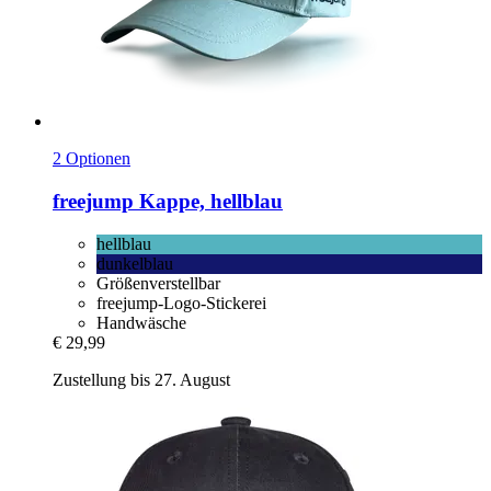
2 Optionen
freejump
Kappe, hellblau
hellblau
dunkelblau
Größenverstellbar
freejump-Logo-Stickerei
Handwäsche
€ 29,99
Zustellung bis 27. August