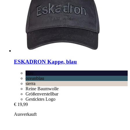
ESKADRON
Kappe, blau
blau
ozeanblau
sierra
Reine Baumwolle
Größenverstellbar
Gesticktes Logo
€ 19,99
Ausverkauft