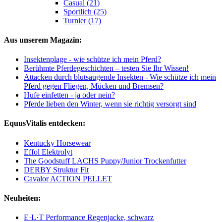
Casual (21)
Sportlich (25)
Turnier (17)
Aus unserem Magazin:
Insektenplage - wie schütze ich mein Pferd?
Berühmte Pferdegeschichten – testen Sie Ihr Wissen!
Attacken durch blutsaugende Insekten - Wie schütze ich mein
Pferd gegen Fliegen, Mücken und Bremsen?
Hufe einfetten - ja oder nein?
Pferde lieben den Winter, wenn sie richtig versorgt sind
EquusVitalis entdecken:
Kentucky Horsewear
Effol Elektrolyt
The Goodstuff LACHS Puppy/Junior Trockenfutter
DERBY Struktur Fit
Cavalor ACTION PELLET
Neuheiten:
E·L·T Performance Regenjacke, schwarz