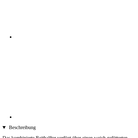
Beschreibung
Das kombinierte Reithalfter verfügt über einen weich gefütterten