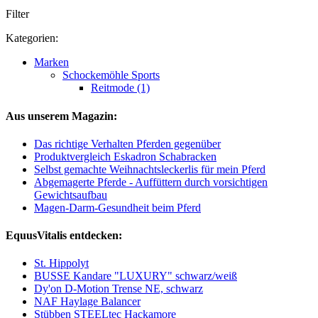
Filter
Kategorien:
Marken
Schockemöhle Sports
Reitmode (1)
Aus unserem Magazin:
Das richtige Verhalten Pferden gegenüber
Produktvergleich Eskadron Schabracken
Selbst gemachte Weihnachtsleckerlis für mein Pferd
Abgemagerte Pferde - Auffüttern durch vorsichtigen
Gewichtsaufbau
Magen-Darm-Gesundheit beim Pferd
EquusVitalis entdecken:
St. Hippolyt
BUSSE Kandare "LUXURY" schwarz/weiß
Dy'on D-Motion Trense NE, schwarz
NAF Haylage Balancer
Stübben STEELtec Hackamore