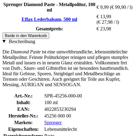
Sprenger Diamond Paste - Metallpolitur, 100
€ 9,99
(€ 99,90 / l)
ml
€ 13,99
Effax Lederbalsam, 500 ml
(€ 27,98 / l)
Gesamtpreis:
€ 23,98
Beide in den Warenkorb
Beschreibung
Die
Diamond Paste
ist eine umweltfreundliche, lebensmittelechte
Metallpolitur. Feinste Politurkörper reinigen und pflegen stumpfes
Metall und lassen es in neuem Glanz erstrahlen. Vollkommen frei
von Duft-, Säure- und Giftstoffen ist sie besonders hautfreundlich.
Ideal für Gebisse, Sporen, Steigbügel und Metallbeschläge an
Trensen oder Geschirren. Auch geeignet für Teile aus Kupfer,
Messing, AURIGAN und SENSOGAN.
Art.-Nr.:
SPR-45256-000-00
Inhalt:
100 ml
EAN:
4022853230294
Hersteller-Nr.:
45256 000 00
Marken:
Sprenger
Eigenschaften:
Lebensmittelecht
Darreichungsform:
Paste