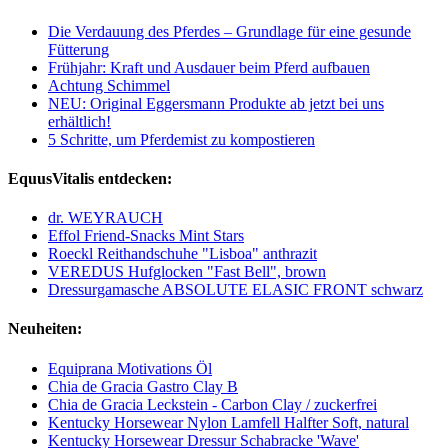
Die Verdauung des Pferdes – Grundlage für eine gesunde
Fütterung
Frühjahr: Kraft und Ausdauer beim Pferd aufbauen
Achtung Schimmel
NEU: Original Eggersmann Produkte ab jetzt bei uns
erhältlich!
5 Schritte, um Pferdemist zu kompostieren
EquusVitalis entdecken:
dr. WEYRAUCH
Effol Friend-Snacks Mint Stars
Roeckl Reithandschuhe "Lisboa" anthrazit
VEREDUS Hufglocken "Fast Bell", brown
Dressurgamasche ABSOLUTE ELASIC FRONT schwarz
Neuheiten:
Equiprana Motivations Öl
Chia de Gracia Gastro Clay B
Chia de Gracia Leckstein - Carbon Clay / zuckerfrei
Kentucky Horsewear Nylon Lamfell Halfter Soft, natural
Kentucky Horsewear Dressur Schabracke 'Wave'