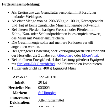
Fütterungsempfehlung:
Als Ergänzung zur Grundfutterversorgung mit Raufutter
und/oder Weidegras.
Ab einer Menge von ca. 200-350 g je 100 kg Körpergewicht
und Tag ist keine zusätzliche Mineralfuttergabe notwendig.
Bei älteren Pferden, hastigen Fressern oder Pferden mit
Zahn-, Kau- oder Schlundproblemen ist es empfehlenswert,
das Müsli mit Wasser anzureichern.
Die Gesamtmenge sollte auf mehrere Rationen verteilt
angeboten werden.
Bei geringerer Dosierung oder Versorgungsdefiziten empfiehlt
der Hersteller die Zugabe von
Glucogard
oder
MicroVital
.
Bei erhöhtem Energiebedarf (bei Leistungspferden)
Equigard
mit
Struktur-E® Getreidefrei
und Pflanzenölen kombinieren.
1 Liter entspricht ca. 400 g
Equigard Müsli
Art.-Nr.:
ASS-10130
Inhalt:
20 kg
Hersteller-Nr.:
053005
Marken:
St.Hippolyt
Futtermittel
Alleinfuttermittel
Deklaration: