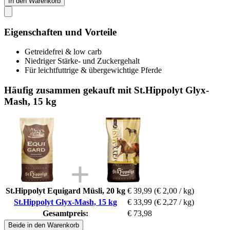
In den Warenkorb
Eigenschaften und Vorteile
Getreidefrei & low carb
Niedriger Stärke- und Zuckergehalt
Für leichtfuttrige & übergewichtige Pferde
Häufig zusammen gekauft mit St.Hippolyt Glyx-
Mash, 15 kg
St.Hippolyt Equigard Müsli, 20 kg
€ 39,99
(€ 2,00 / kg)
St.Hippolyt Glyx-Mash, 15 kg
€ 33,99
(€ 2,27 / kg)
Gesamtpreis:
€ 73,98
Beide in den Warenkorb