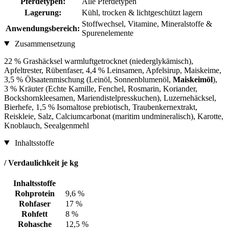
Pferdetypen:
Alle Pferdetypen
Lagerung:
Kühl, trocken & lichtgeschützt lagern
Stoffwechsel, Vitamine, Mineralstoffe &
Anwendungsbereich:
Spurenelemente
Zusammensetzung
22 % Grashäcksel warmluftgetrocknet (niederglykämisch),
Apfeltrester, Rübenfaser, 4,4 % Leinsamen, Apfelsirup, Maiskeime,
3,5 % Ölsaatenmischung (Leinöl, Sonnenblumenöl,
Maiskeimöl
),
3 % Kräuter (Echte Kamille, Fenchel, Rosmarin, Koriander,
Bockshornkleesamen, Mariendistelpresskuchen), Luzernehäcksel,
Bierhefe, 1,5 % Isomaltose prebiotisch, Traubenkernextrakt,
Reiskleie, Salz, Calciumcarbonat (maritim undmineralisch), Karotte,
Knoblauch, Seealgenmehl
Inhaltsstoffe
/ Verdaulichkeit je kg
Inhaltsstoffe
Rohprotein
9,6 %
Rohfaser
17 %
Rohfett
8 %
Rohasche
12,5 %