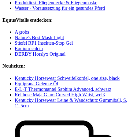
Produkttest: Fliegendecke & Fliegenmaske
Wasser - Voraussetzung für ein gesundes Pferd
EquusVitalis entdecken:
Agrobs
Nature's Best Mash Light
Stiefel RP1 Insekten-Stop Gel
Equipur calcin
DERBY Horslyx Original
Neuheiten:
Kentucky Horsewear Schweifelkordel, one size, black
Equiprana Gelenke Öl
E·L·T Thermomantel Saphira Advanced, schwarz
Reithose Maja Glam Curved High Waist, weiß
Kentucky Horsewear Leine & Wandschutz Gummiball, S,
11.5cm