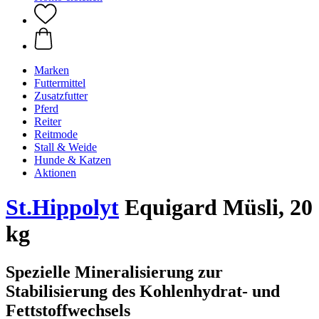
Marken
Futtermittel
Zusatzfutter
Pferd
Reiter
Reitmode
Stall & Weide
Hunde & Katzen
Aktionen
St.Hippolyt
Equigard Müsli, 20
kg
Spezielle Mineralisierung zur
Stabilisierung des Kohlenhydrat- und
Fettstoffwechsels