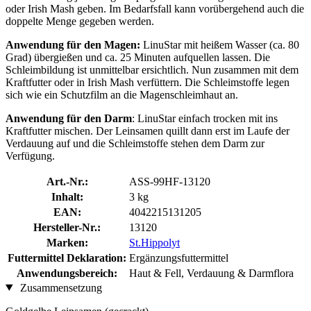
oder Irish Mash geben. Im Bedarfsfall kann vorübergehend auch die
doppelte Menge gegeben werden.
Anwendung für den Magen:
LinuStar mit heißem Wasser (ca. 80
Grad) übergießen und ca. 25 Minuten aufquellen lassen. Die
Schleimbildung ist unmittelbar ersichtlich. Nun zusammen mit dem
Kraftfutter oder in Irish Mash verfüttern. Die Schleimstoffe legen
sich wie ein Schutzfilm an die Magenschleimhaut an.
Anwendung für den Darm
: LinuStar einfach trocken mit ins
Kraftfutter mischen. Der Leinsamen quillt dann erst im Laufe der
Verdauung auf und die Schleimstoffe stehen dem Darm zur
Verfügung.
Art.-Nr.:
ASS-99HF-13120
Inhalt:
3 kg
EAN:
4042215131205
Hersteller-Nr.:
13120
Marken:
St.Hippolyt
Futtermittel Deklaration:
Ergänzungsfuttermittel
Anwendungsbereich:
Haut & Fell, Verdauung & Darmflora
Zusammensetzung