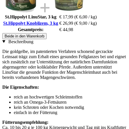
St.Hippolyt LinuStar, 3 kg
€ 17,99
(€ 6,00 / kg)
St.Hippolyt Knoblizem, 3 kg
€ 26,99
(€ 9,00 / kg)
Gesamtpreis:
€ 44,98
Beide in den Warenkorb
Beschreibung
Die goldgelbe, im patentierten Verfahren schonend gecrackte
Leinsaat trägz zum Erhalt eines gesunden Fellglanzes bei und eignet
sich zusätzlich zur Unterstützung der natürlichen Darmfunktion
abgemagerter oder koliklabiler Pferde. Außerdem unterstützt
LinuStar die gesunde Funktion der Magenschleimhaut auch bei
bereits vorhandenen Magengeschwüren.
Die Eigenschaften:
reich an hochwertigen Schleimstoffen
reich an Omega-3-Fettsäuren
kein Schroten oder Kochen notwendig
einfach in der Fütterung
Fütterungsempfehlung:
Ca. 10 bis 20 g je 100 kg Körpergewicht und Tag mit ins Kraftfutter