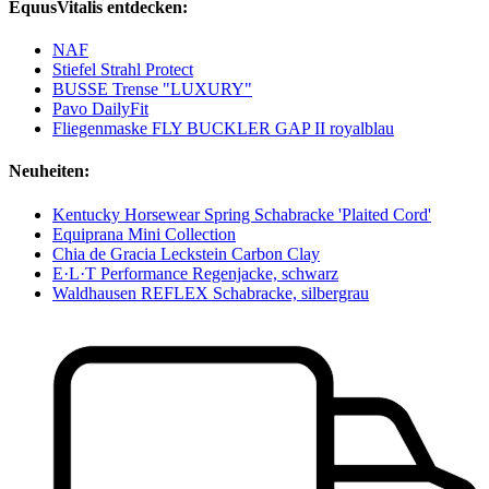
EquusVitalis entdecken:
NAF
Stiefel Strahl Protect
BUSSE Trense "LUXURY"
Pavo DailyFit
Fliegenmaske FLY BUCKLER GAP II royalblau
Neuheiten:
Kentucky Horsewear Spring Schabracke 'Plaited Cord'
Equiprana Mini Collection
Chia de Gracia Leckstein Carbon Clay
E·L·T Performance Regenjacke, schwarz
Waldhausen REFLEX Schabracke, silbergrau