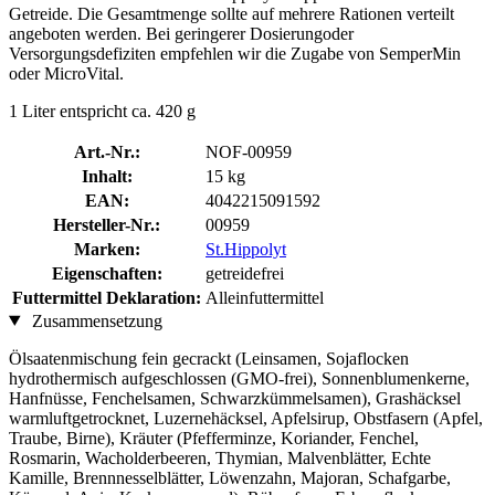
Getreide. Die Gesamtmenge sollte auf mehrere Rationen verteilt
angeboten werden. Bei geringerer Dosierungoder
Versorgungsdefiziten empfehlen wir die Zugabe von SemperMin
oder MicroVital.
1 Liter entspricht ca. 420 g
Art.-Nr.:
NOF-00959
Inhalt:
15 kg
EAN:
4042215091592
Hersteller-Nr.:
00959
Marken:
St.Hippolyt
Eigenschaften:
getreidefrei
Futtermittel Deklaration:
Alleinfuttermittel
Zusammensetzung
Ölsaatenmischung fein gecrackt (Leinsamen, Sojaflocken
hydrothermisch aufgeschlossen (GMO-frei), Sonnenblumenkerne,
Hanfnüsse, Fenchelsamen, Schwarzkümmelsamen), Grashäcksel
warmluftgetrocknet, Luzernehäcksel, Apfelsirup, Obstfasern (Apfel,
Traube, Birne), Kräuter (Pfefferminze, Koriander, Fenchel,
Rosmarin, Wacholderbeeren, Thymian, Malvenblätter, Echte
Kamille, Brennnesselblätter, Löwenzahn, Majoran, Schafgarbe,