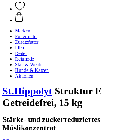
Marken
Futtermittel
Zusatzfutter
Pferd
Reiter
Reitmode
Stall & Weide
Hunde & Katzen
Aktionen
St.Hippolyt
Struktur E
Getreidefrei, 15 kg
Stärke- und zuckerreduziertes
Müslikonzentrat