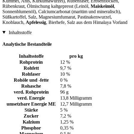
Kümmel, Anis, Kurkumawurzel), Rübenfaser, Erbsenflocken,
Rübenkraut, Ölmischung kaltgepresst (Leinöl,
Maiskeimöl
,
Sonnenblumenöl), Calciumcarbonat (maritim und mineralisch),
Süßkartoffel, Salz, Magnesiumfumarat, Pastinakenwurzel,
Knoblauch,
Apfelessig
, Bierhefe, Salz aus dem Himalaya Vorland
Inhaltsstoffe
Analytische Bestandteile
Inhaltsstoffe
pro kg
Rohprotein
12 %
Rohfett
9,7 %
Rohfaser
10 %
Rohöle und -fette
0 %
Rohasche
7,8 %
verd. Rohprotein
96 g
verd. Energie
13,8 Milligramm
umsetzbare Energie ME
12,7 Milligramm
Stärke
5 %
Zucker
7,2 %
Kalzium
1,25 %
Phosphor
0,35 %
Magnesium
0,5 %