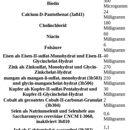
300
Biotin
Microgramm
24
Calcium-D-Pantothenat (3a841)
Milligramm
180
Cholinchlorid
Milligramm
60
Niacin
Milligramm
6
Folsäure
Milligramm
Eisen als Eisen-II-sulfat-Monohydrat und Eisen-II-
40
Glycinchelat-Hydrat
Milligramm
Zink als Zinksulfat, Monohydrat und Glycin-
270
Zinkchelat-Hydrat
Milligramm
mangan als mangan-ii-sulfat, monohydrat (3b503)
210
und glycin-manganchelat-hydrat (3b506)
Milligramm
Kupfer als Kupfer-II-sulfat-Pentahydrat und
30
Kupfer-II-Glycinchelat-Hydrat
Milligramm
Cobalt als gecoatetes Cobalt-II-carbonat-Granulat
2
(3b304)
Milligramm
Selen als Natriumselenit und Selenhefe aus
0,6
Saccharomyces cerevisiae CNCM I-3060,
Milligramm
inaktiviert 3b810
1,1
Jod als Calciumjodat, wasserfrei (3b202)