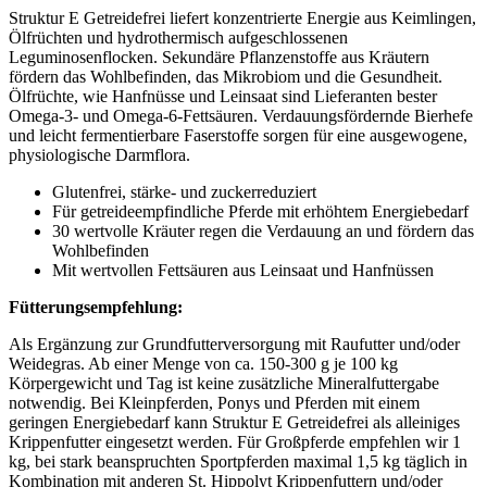
Struktur E Getreidefrei liefert konzentrierte Energie aus Keimlingen,
Ölfrüchten und hydrothermisch aufgeschlossenen
Leguminosenflocken. Sekundäre Pflanzenstoffe aus Kräutern
fördern das Wohlbefinden, das Mikrobiom und die Gesundheit.
Ölfrüchte, wie Hanfnüsse und Leinsaat sind Lieferanten bester
Omega-3- und Omega-6-Fettsäuren. Verdauungsfördernde Bierhefe
und leicht fermentierbare Faserstoffe sorgen für eine ausgewogene,
physiologische Darmflora.
Glutenfrei, stärke- und zuckerreduziert
Für getreideempfindliche Pferde mit erhöhtem Energiebedarf
30 wertvolle Kräuter regen die Verdauung an und fördern das
Wohlbefinden
Mit wertvollen Fettsäuren aus Leinsaat und Hanfnüssen
Fütterungsempf
ehlung:
Als Ergänzung zur Grundfutterversorgung mit Raufutter und/oder
Weidegras. Ab einer Menge von ca. 150-300 g je 100 kg
Körpergewicht und Tag ist keine zusätzliche Mineralfuttergabe
notwendig. Bei Kleinpferden, Ponys und Pferden mit einem
geringen Energiebedarf kann Struktur E Getreidefrei als alleiniges
Krippenfutter eingesetzt werden. Für Großpferde empfehlen wir 1
kg, bei stark beanspruchten Sportpferden maximal 1,5 kg täglich in
Kombination mit anderen St. Hippolyt Krippenfuttern und/oder