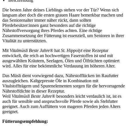
Beschreibung
Die besten Jahre deines Lieblings stehen vor der Tür? Wenn sich
langsam aber doch die ersten grauen Haare bemerkbar machen und
das Seniorenalter immer näher rückt, dann sollten
Pferdebesitzer:innen ganz besonders auf die richtige
Nährstoffversorgung ihres Pferdes achten. Eine richtige
Zusammensetzung der Fütterung ist essenziell, um Senioren in ihrer
Vitalität zu unterstützten.
Mit
Vitalmüsli Beste Jahre®
hat
St. Hippolyt
eine Rezeptur
entwickelt, die reich an hochwertigen Faserstoffen ist und mit
ausgewählten Kräutern, Seelagen, Ölen und Ölfrüchten optimiert
wird. Alles für eine bekömmliche Verdauung im höheren Alter.
Das Müsli dient vorwiegend dazu, Nährstofflücken im Raufutter
auszugleichen. Kaltgepresste Öle in Kombination mit
Vitalstoffträgern und Spurenelementen sorgen für die hervorragende
Nährstoffdichte in dieser Rezeptur.
Weil
Vitalmüsli Beste Jahre®
besonders leicht verdaulich ist, ist es
auch für sensible und anspruchsvolle Pferde sowie als Stehfutter
geeignet. Auch zum Auffüttern von mageren Pferden jeden Alters
geeignet.
Fütterungsempfehlung: