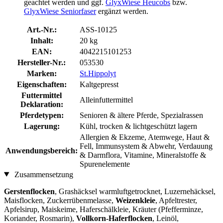
geachtet werden und ggf.
GlyxWiese Heucobs
bzw.
GlyxWiese Seniorfaser
ergänzt werden.
Art.-Nr.:
ASS-10125
Inhalt:
20 kg
EAN:
4042215101253
Hersteller-Nr.:
053530
Marken:
St.Hippolyt
Eigenschaften:
Kaltgepresst
Futtermittel
Alleinfuttermittel
Deklaration:
Pferdetypen:
Senioren & ältere Pferde, Spezialrassen
Lagerung:
Kühl, trocken & lichtgeschützt lagern
Allergien & Ekzeme, Atemwege, Haut &
Fell, Immunsystem & Abwehr, Verdauung
Anwendungsbereich:
& Darmflora, Vitamine, Mineralstoffe &
Spurenelemente
Zusammensetzung
Gerstenflocken
, Grashäcksel warmluftgetrocknet, Luzernehäcksel,
Maisflocken, Zuckerrübenmelasse,
Weizenkleie
, Apfeltrester,
Apfelsirup, Maiskeime, Haferschälkleie, Kräuter (Pfefferminze,
Koriander, Rosmarin),
Vollkorn-Haferflocken
, Leinöl,