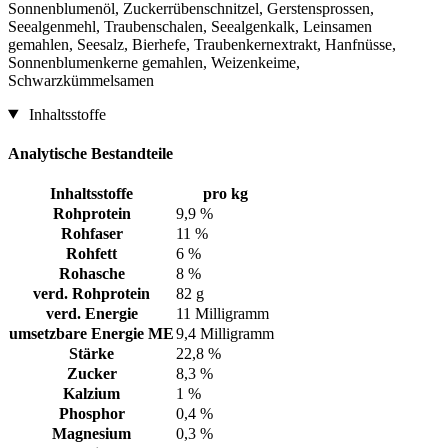
Sonnenblumenöl, Zuckerrübenschnitzel, Gerstensprossen,
Seealgenmehl, Traubenschalen, Seealgenkalk, Leinsamen
gemahlen, Seesalz, Bierhefe, Traubenkernextrakt, Hanfnüsse,
Sonnenblumenkerne gemahlen, Weizenkeime,
Schwarzkümmelsamen
Inhaltsstoffe
Analytische Bestandteile
Inhaltsstoffe
pro kg
Rohprotein
9,9 %
Rohfaser
11 %
Rohfett
6 %
Rohasche
8 %
verd. Rohprotein
82 g
verd. Energie
11 Milligramm
umsetzbare Energie ME
9,4 Milligramm
Stärke
22,8 %
Zucker
8,3 %
Kalzium
1 %
Phosphor
0,4 %
Magnesium
0,3 %