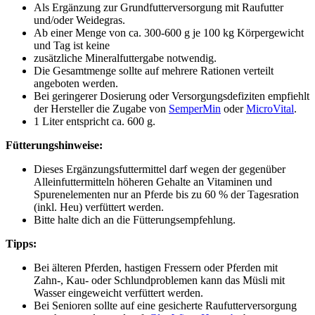
Als Ergänzung zur Grundfutterversorgung mit Raufutter
und/oder Weidegras.
Ab einer Menge von ca. 300-600 g je 100 kg Körpergewicht
und Tag ist keine
zusätzliche Mineralfuttergabe notwendig.
Die Gesamtmenge sollte auf mehrere Rationen verteilt
angeboten werden.
Bei geringerer Dosierung oder Versorgungsdefiziten empfiehlt
der Hersteller die Zugabe von
SemperMin
oder
MicroVital
.
1 Liter entspricht ca. 600 g.
Fütterungshinweise:
Dieses Ergänzungsfuttermittel darf wegen der gegenüber
Alleinfuttermitteln höheren Gehalte an Vitaminen und
Spurenelementen nur an Pferde bis zu 60 % der Tagesration
(inkl. Heu) verfüttert werden.
Bitte halte dich an die Fütterungsempfehlung.
Tipps:
Bei älteren Pferden, hastigen Fressern oder Pferden mit
Zahn-, Kau- oder Schlundproblemen kann das Müsli mit
Wasser eingeweicht verfüttert werden.
Bei Senioren sollte auf eine gesicherte Raufutterversorgung