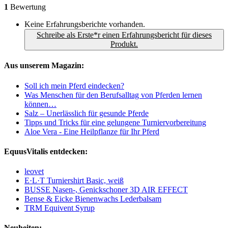
1
Bewertung
Keine Erfahrungsberichte vorhanden.
Schreibe als Erste*r einen Erfahrungsbericht für dieses
Produkt.
Aus unserem Magazin:
Soll ich mein Pferd eindecken?
Was Menschen für den Berufsalltag von Pferden lernen
können…
Salz – Unerlässlich für gesunde Pferde
Tipps und Tricks für eine gelungene Turniervorbereitung
Aloe Vera - Eine Heilpflanze für Ihr Pferd
EquusVitalis entdecken:
leovet
E·L·T Turniershirt Basic, weiß
BUSSE Nasen-, Genickschoner 3D AIR EFFECT
Bense & Eicke Bienenwachs Lederbalsam
TRM Equivent Syrup
Neuheiten: