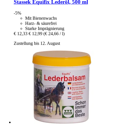
Stassek
Equifix Lederöl, 500 ml
-5%
Mit Bienenwachs
Harz- & säurefrei
Starke Imprägnierung
€ 12,33
€ 12,99
(€ 24,66 / l)
Zustellung bis 12. August