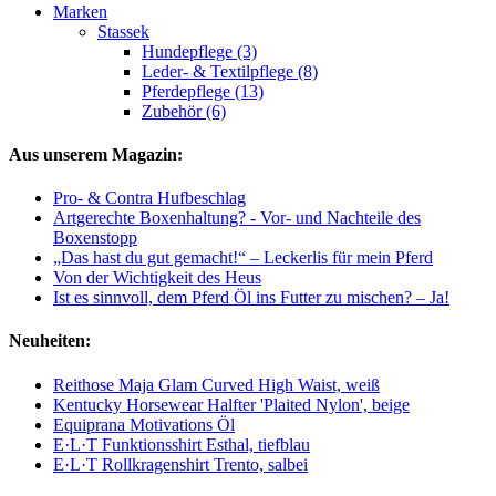
Marken
Stassek
Hundepflege (3)
Leder- & Textilpflege (8)
Pferdepflege (13)
Zubehör (6)
Aus unserem Magazin:
Pro- & Contra Hufbeschlag
Artgerechte Boxenhaltung? - Vor- und Nachteile des
Boxenstopp
„Das hast du gut gemacht!“ – Leckerlis für mein Pferd
Von der Wichtigkeit des Heus
Ist es sinnvoll, dem Pferd Öl ins Futter zu mischen? – Ja!
Neuheiten:
Reithose Maja Glam Curved High Waist, weiß
Kentucky Horsewear Halfter 'Plaited Nylon', beige
Equiprana Motivations Öl
E·L·T Funktionsshirt Esthal, tiefblau
E·L·T Rollkragenshirt Trento, salbei