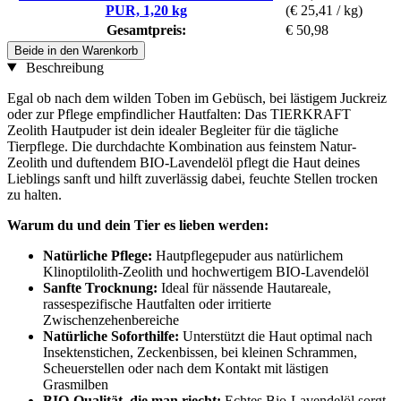
PUR, 1,20 kg
(€ 25,41 / kg)
Gesamtpreis:
€ 50,98
Beide in den Warenkorb
Beschreibung
Egal ob nach dem wilden Toben im Gebüsch, bei lästigem Juckreiz
oder zur Pflege empfindlicher Hautfalten: Das TIERKRAFT
Zeolith Hautpuder ist dein idealer Begleiter für die tägliche
Tierpflege. Die durchdachte Kombination aus feinstem Natur-
Zeolith und duftendem BIO-Lavendelöl pflegt die Haut deines
Lieblings sanft und hilft zuverlässig dabei, feuchte Stellen trocken
zu halten.
Warum du und dein Tier es lieben werden:
Natürliche Pflege:
Hautpflegepuder aus natürlichem
Klinoptilolith-Zeolith und hochwertigem BIO-Lavendelöl
Sanfte Trocknung:
Ideal für nässende Hautareale,
rassespezifische Hautfalten oder irritierte
Zwischenzehenbereiche
Natürliche Soforthilfe:
Unterstützt die Haut optimal nach
Insektenstichen, Zeckenbissen, bei kleinen Schrammen,
Scheuerstellen oder nach dem Kontakt mit lästigen
Grasmilben
BIO-Qualität, die man riecht:
Echtes Bio-Lavendelöl sorgt