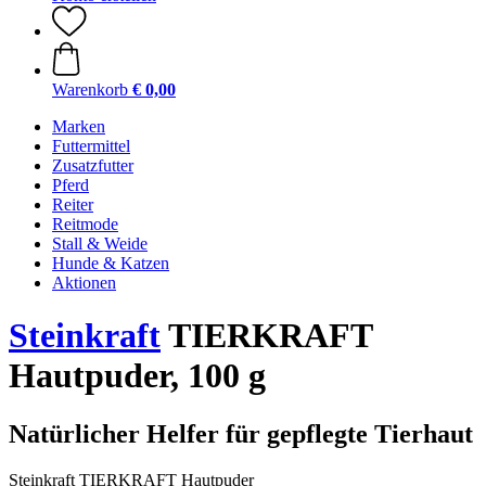
Warenkorb
€ 0,00
Marken
Futtermittel
Zusatzfutter
Pferd
Reiter
Reitmode
Stall & Weide
Hunde & Katzen
Aktionen
Steinkraft
TIERKRAFT
Hautpuder, 100 g
Natürlicher Helfer für gepflegte Tierhaut
Steinkraft TIERKRAFT Hautpuder