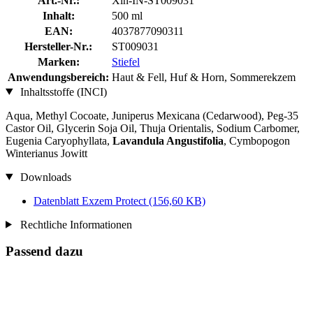
Art.-Nr.:
Xin-IN-ST009031
Inhalt:
500 ml
EAN:
4037877090311
Hersteller-Nr.:
ST009031
Marken:
Stiefel
Anwendungsbereich:
Haut & Fell, Huf & Horn, Sommerekzem
Inhaltsstoffe (INCI)
Aqua, Methyl Cocoate, Juniperus Mexicana (Cedarwood), Peg-35
Castor Oil, Glycerin Soja Oil, Thuja Orientalis, Sodium Carbomer,
Eugenia Caryophyllata,
Lavandula Angustifolia
, Cymbopogon
Winterianus Jowitt
Downloads
Datenblatt Exzem Protect
(156,60 KB)
Rechtliche Informationen
Passend dazu