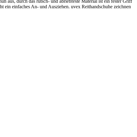
 aus, durch das rutsch- und abriebfeste Material ist ein fester Griff
cht ein einfaches An- und Ausziehen. uvex Reithandschuhe zeichnen