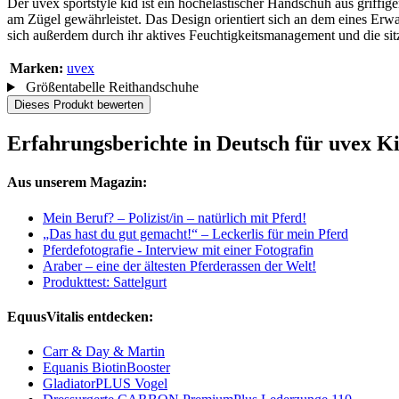
Der uvex sportstyle kid ist ein hochelastischer Handschuh aus griffig
am Zügel gewährleistet. Das Design orientiert sich an dem eines Er
sich außerdem durch ihr aktives Feuchtigkeitsmanagement und die sitzf
Marken:
uvex
Größentabelle Reithandschuhe
Dieses Produkt bewerten
Erfahrungsberichte in Deutsch für uvex K
Aus unserem Magazin:
Mein Beruf? – Polizist/in – natürlich mit Pferd!
„Das hast du gut gemacht!“ – Leckerlis für mein Pferd
Pferdefotografie - Interview mit einer Fotografin
Araber – eine der ältesten Pferderassen der Welt!
Produkttest: Sattelgurt
EquusVitalis entdecken:
Carr & Day & Martin
Equanis BiotinBooster
GladiatorPLUS Vogel