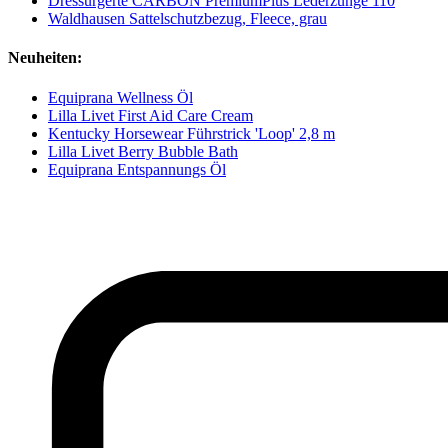
Dressurgerte CARBON PremiumPlus Lederzunge 110
Waldhausen Sattelschutzbezug, Fleece, grau
Neuheiten:
Equiprana Wellness Öl
Lilla Livet First Aid Care Cream
Kentucky Horsewear Führstrick 'Loop' 2,8 m
Lilla Livet Berry Bubble Bath
Equiprana Entspannungs Öl