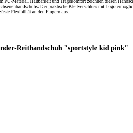
em PU-Material. Haltbarkeit und Tragekomfort zeichnen diesen Handschuh
wachsenenhandschuhs: Der praktische Klettverschluss mit Logo ermögli
este Flexibilität an den Fingern aus.
inder-Reithandschuh "sportstyle kid pink"