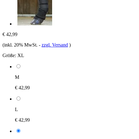
€ 42,99
(inkl. 20% MwSt.
-
zzgl. Versand
)
Größe:
XL
M
€ 42,99
L
€ 42,99