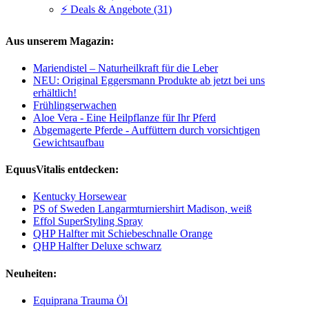
⚡ Deals & Angebote (31)
Aus unserem Magazin:
Mariendistel – Naturheilkraft für die Leber
NEU: Original Eggersmann Produkte ab jetzt bei uns
erhältlich!
Frühlingserwachen
Aloe Vera - Eine Heilpflanze für Ihr Pferd
Abgemagerte Pferde - Auffüttern durch vorsichtigen
Gewichtsaufbau
EquusVitalis entdecken:
Kentucky Horsewear
PS of Sweden Langarmturniershirt Madison, weiß
Effol SuperStyling Spray
QHP Halfter mit Schiebeschnalle Orange
QHP Halfter Deluxe schwarz
Neuheiten:
Equiprana Trauma Öl