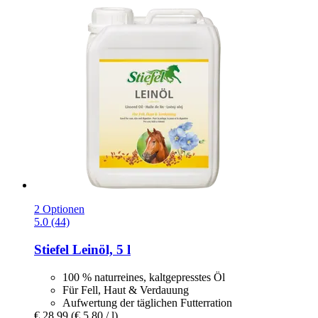
2 Optionen
5.0 (44)
Stiefel
Leinöl, 5 l
100 % naturreines, kaltgepresstes Öl
Für Fell, Haut & Verdauung
Aufwertung der täglichen Futterration
€ 28,99
(€ 5,80 / l)