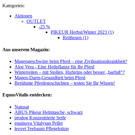
Kategorien:
Aktionen
OUTLET
-25 %
PIKEUR Herbst/Winter 2023 (1)
Reithosen (1)
Aus unserem Magazin:
Magengeschwüre beim Pferd – eine Zivilisationskrankheit?
Aloe Vera - Eine Heilpflanze für Ihr Pferd
Winterreiten – mit Stollen, Hufgrips oder besser „barfuß“?
Magen-Darm-Gesundheit beim Pferd
Berühmte Pferdegeschichten – testen Sie Ihr Wissen!
EquusVitalis entdecken:
Natusat
ABUS Pikeur Helmtasche, schwarz
prodog Konzentrierte Seife
equinova Vitalysan Pellet
leovet Teebaum Pflegelotion