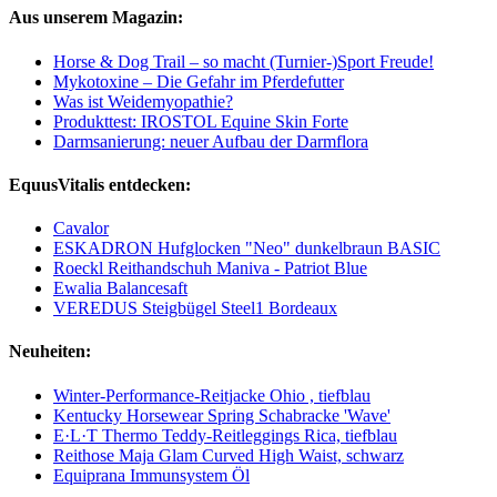
Aus unserem Magazin:
Horse & Dog Trail – so macht (Turnier-)Sport Freude!
Mykotoxine – Die Gefahr im Pferdefutter
Was ist Weidemyopathie?
Produkttest: IROSTOL Equine Skin Forte
Darmsanierung: neuer Aufbau der Darmflora
EquusVitalis entdecken:
Cavalor
ESKADRON Hufglocken "Neo" dunkelbraun BASIC
Roeckl Reithandschuh Maniva - Patriot Blue
Ewalia Balancesaft
VEREDUS Steigbügel Steel1 Bordeaux
Neuheiten:
Winter-Performance-Reitjacke Ohio , tiefblau
Kentucky Horsewear Spring Schabracke 'Wave'
E·L·T Thermo Teddy-Reitleggings Rica, tiefblau
Reithose Maja Glam Curved High Waist, schwarz
Equiprana Immunsystem Öl