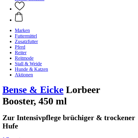
Marken
Futtermittel
Zusatzfutter
Pferd
Reiter
Reitmode
Stall & Weide
Hunde & Katzen
Aktionen
Bense & Eicke
Lorbeer
Booster, 450 ml
Zur Intensivpflege brüchiger & trockener
Hufe