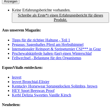
Anzeigen
Keine Erfahrungsberichte vorhanden.
Schreibe als Erste*r einen Erfahrungsbericht für dieses
Produkt.
Aus unserem Magazin:
Tipps für die richtige Haltung - Teil 1
Pegasus: Sagenhaftes Pferd am Herbsthimmel
Internationaler Reitsport & Springturnier CSI*** in Graz
Prschewalskipferde halten (fast) einen Winterschlaf
Fellwechsel - Belastung für den Organismus
EquusVitalis entdecken:
leovet
leovet Bronchial-Elixier
Kentucky Horsewear Sprungglocken Solimbra, brown
HEY Sport Beeswax Proof
Kerbl Delizia Sweeties Vanille Kirsch
Neuheiten: