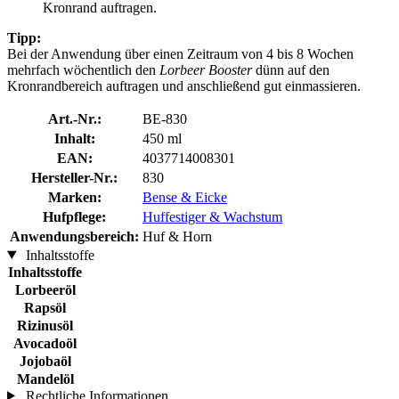
Kronrand auftragen.
Tipp:
Bei der Anwendung über einen Zeitraum von 4 bis 8 Wochen
mehrfach wöchentlich den
Lorbeer Booster
dünn auf den
Kronrandbereich auftragen und anschließend gut einmassieren.
Art.-Nr.:
BE-830
Inhalt:
450 ml
EAN:
4037714008301
Hersteller-Nr.:
830
Marken:
Bense & Eicke
Hufpflege:
Huffestiger & Wachstum
Anwendungsbereich:
Huf & Horn
Inhaltsstoffe
Inhaltsstoffe
Lorbeeröl
Rapsöl
Rizinusöl
Avocadoöl
Jojobaöl
Mandelöl
Rechtliche Informationen