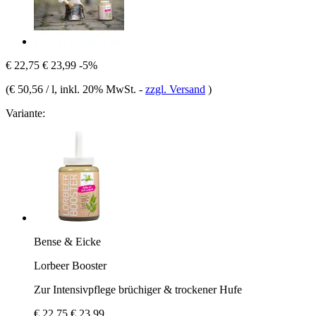
€ 22,75
€ 23,99
-5%
(
€ 50,56 / l
, inkl. 20% MwSt.
-
zzgl. Versand
)
Variante:
Bense & Eicke
Lorbeer Booster
Zur Intensivpflege brüchiger & trockener Hufe
€ 22,75
€ 23,99