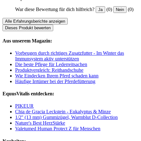
War diese Bewertung für dich hilfreich?
(0)
(0)
Ja
Nein
Alle Erfahrungsberichte anzeigen
Dieses Produkt bewerten
Aus unserem Magazin:
Vorbeugen durch richtiges Zusatzfutter - Im Winter das
Immunsystem aktiv unterstützen
Die beste Pflege für Lederreitsachen
Produktvergleich: Reithandschuhe
Wie Eindecken Ihrem Pferd schaden kann
Häufige Irrtümer bei der Pferdefütterung
EquusVitalis entdecken:
PIKEUR
Chia de Gracia Leckstein - Eukalyptus & Minze
1/2'' (13 mm) Gummizügel, Warmblut D-Collection
Nature's Best HerzStärke
Valetumed Human Protect Z für Menschen