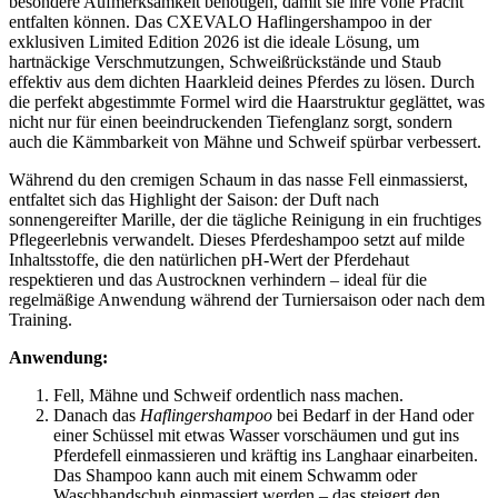
besondere Aufmerksamkeit benötigen, damit sie ihre volle Pracht
entfalten können. Das CXEVALO Haflingershampoo in der
exklusiven Limited Edition 2026 ist die ideale Lösung, um
hartnäckige Verschmutzungen, Schweißrückstände und Staub
effektiv aus dem dichten Haarkleid deines Pferdes zu lösen. Durch
die perfekt abgestimmte Formel wird die Haarstruktur geglättet, was
nicht nur für einen beeindruckenden Tiefenglanz sorgt, sondern
auch die Kämmbarkeit von Mähne und Schweif spürbar verbessert.
Während du den cremigen Schaum in das nasse Fell einmassierst,
entfaltet sich das Highlight der Saison: der Duft nach
sonnengereifter Marille, der die tägliche Reinigung in ein fruchtiges
Pflegeerlebnis verwandelt. Dieses Pferdeshampoo setzt auf milde
Inhaltsstoffe, die den natürlichen pH-Wert der Pferdehaut
respektieren und das Austrocknen verhindern – ideal für die
regelmäßige Anwendung während der Turniersaison oder nach dem
Training.
Anwendung:
Fell, Mähne und Schweif ordentlich nass machen.
Danach das
Haflingershampoo
bei Bedarf in der Hand oder
einer Schüssel mit etwas Wasser vorschäumen und gut ins
Pferdefell einmassieren und kräftig ins Langhaar einarbeiten.
Das Shampoo kann auch mit einem Schwamm oder
Waschhandschuh einmassiert werden – das steigert den