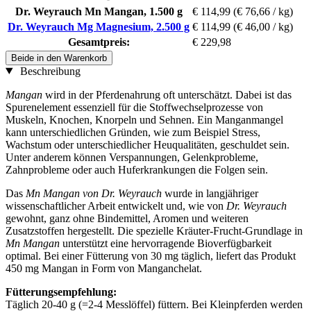
Dr. Weyrauch Mn Mangan, 1.500 g
€ 114,99
(€ 76,66 / kg)
Dr. Weyrauch Mg Magnesium, 2.500 g
€ 114,99
(€ 46,00 / kg)
Gesamtpreis:
€ 229,98
Beide in den Warenkorb
Beschreibung
Mangan
wird in der Pferdenahrung oft unterschätzt. Dabei ist das
Spurenelement essenziell für die Stoffwechselprozesse von
Muskeln, Knochen, Knorpeln und Sehnen. Ein Manganmangel
kann unterschiedlichen Gründen, wie zum Beispiel Stress,
Wachstum oder unterschiedlicher Heuqualitäten, geschuldet sein.
Unter anderem können Verspannungen, Gelenkprobleme,
Zahnprobleme oder auch Huferkrankungen die Folgen sein.
Das
Mn Mangan von Dr. Weyrauch
wurde in langjähriger
wissenschaftlicher Arbeit entwickelt und, wie von
Dr. Weyrauch
gewohnt, ganz ohne Bindemittel, Aromen und weiteren
Zusatzstoffen hergestellt. Die spezielle Kräuter-Frucht-Grundlage in
Mn Mangan
unterstützt eine hervorragende Bioverfügbarkeit
optimal. Bei einer Fütterung von 30 mg täglich, liefert das Produkt
450 mg Mangan in Form von Manganchelat.
Fütterungsempfehlung:
Täglich 20-40 g (=2-4 Messlöffel) füttern. Bei Kleinpferden werden