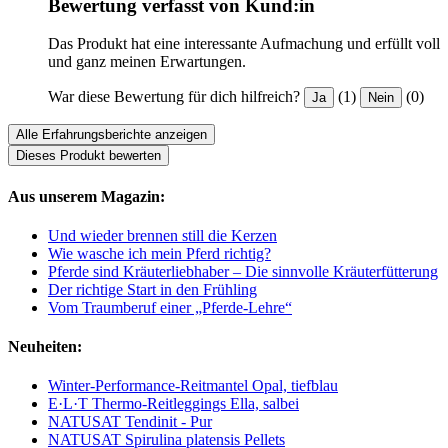
Bewertung verfasst von Kund:in
Das Produkt hat eine interessante Aufmachung und erfüllt voll
und ganz meinen Erwartungen.
War diese Bewertung für dich hilfreich?
(1)
(0)
Ja
Nein
Alle Erfahrungsberichte anzeigen
Dieses Produkt bewerten
Aus unserem Magazin:
Und wieder brennen still die Kerzen
Wie wasche ich mein Pferd richtig?
Pferde sind Kräuterliebhaber – Die sinnvolle Kräuterfütterung
Der richtige Start in den Frühling
Vom Traumberuf einer „Pferde-Lehre“
Neuheiten:
Winter-Performance-Reitmantel Opal, tiefblau
E·L·T Thermo-Reitleggings Ella, salbei
NATUSAT Tendinit - Pur
NATUSAT Spirulina platensis Pellets