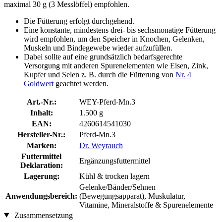
maximal 30 g (3 Messlöffel) empfohlen.
Die Fütterung erfolgt durchgehend.
Eine konstante, mindestens drei- bis sechsmonatige Fütterung
wird empfohlen, um den Speicher in Knochen, Gelenken,
Muskeln und Bindegewebe wieder aufzufüllen.
Dabei sollte auf eine grundsätzlich bedarfsgerechte
Versorgung mit anderen Spurenelementen wie Eisen, Zink,
Kupfer und Selen z. B. durch die Fütterung von
Nr. 4
Goldwert
geachtet werden.
Art.-Nr.:
WEY-Pferd-Mn.3
Inhalt:
1.500 g
EAN:
4260614541030
Hersteller-Nr.:
Pferd-Mn.3
Marken:
Dr. Weyrauch
Futtermittel
Ergänzungsfuttermittel
Deklaration:
Lagerung:
Kühl & trocken lagern
Gelenke/Bänder/Sehnen
Anwendungsbereich:
(Bewegungsapparat), Muskulatur,
Vitamine, Mineralstoffe & Spurenelemente
Zusammensetzung