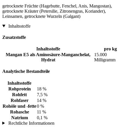
getrocknete Früchte (Hagebutte, Fenchel, Anis, Mangostan),
getrocknete Kräuter (Petersilie, Zitronengras, Koriander),
Leinsamen, getrocknete Wurzeln (Galgant)
Inhaltsstoffe
Zusatzstoffe
Inhaltsstoffe
pro kg
Mangan E5 als Aminosäure-Manganchelat,
15.000
Hydrat
Milligramm
Analytische Bestandteile
Inhaltsstoffe
Rohprotein
18 %
Rohfett
7,5 %
Rohfaser
14 %
Rohöle und -fette
0 %
Rohasche
11 %
Natrium
0,1 %
Rechtliche Informationen