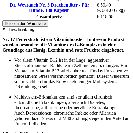
Dr. Weyrauch Nr. 3 Drachentöter - Für
€ 59,49
Hunde, 180 Kapseln
(€ 661,00 / kg)
Gesamtpreis:
€ 118,98
Beide in den Warenkorb
Beschreibung
Nr. 17 Feuerstrahl ist ein Vitaminbooster! In diesem Produkt
wurden besonders die Vitamine des B-Komplexes in eine
Grundlage aus Honig, Lezithin und rote Früchte eingebettet.
Vor allem Vitamin B12 ist in der Lage, aggressiver
Stickstoffmonoxid-Radikale im Zellinneren abzufangen. Ein
Mangel an Vitamin B12 wird daher u.a. für das Entstehen von
nitrosativem Stress verantwortlich gemacht. Dieser wiederum
soll ursächlich für das Entwickeln einiger Multisystem-
Erkrankungen sein
Multisystem-Erkrankungen sind vor allem chronisch
entzündliche Erkrankungen, aber auch Diabetes,
rheumatische, arthrotische oder nervliche Erkrankungen.
Auch Depressionen, chronische Infekte oder Allergien
gehören dazu. Stress und Mißhandlung steigern den Anteil an
Freien Radikalen.