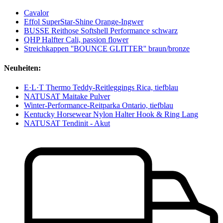
Cavalor
Effol SuperStar-Shine Orange-Ingwer
BUSSE Reithose Softshell Performance schwarz
QHP Halfter Cali, passion flower
Streichkappen ''BOUNCE GLITTER'' braun/bronze
Neuheiten:
E·L·T Thermo Teddy-Reitleggings Rica, tiefblau
NATUSAT Maitake Pulver
Winter-Performance-Reitparka Ontario, tiefblau
Kentucky Horsewear Nylon Halter Hook & Ring Lang
NATUSAT Tendinit - Akut