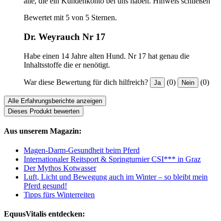
alle, die ein Kundenkonto bei uns haben.
Hinweis schließen
Bewertet mit 5 von 5 Sternen.
Dr. Weyrauch Nr 17
Habe einen 14 Jahre alten Hund. Nr 17 hat genau die
Inhaltsstoffe die er nenötigt.
War diese Bewertung für dich hilfreich?
(0)
(0)
Ja
Nein
Alle Erfahrungsberichte anzeigen
Dieses Produkt bewerten
Aus unserem Magazin:
Magen-Darm-Gesundheit beim Pferd
Internationaler Reitsport & Springturnier CSI*** in Graz
Der Mythos Kotwasser
Luft, Licht und Bewegung auch im Winter – so bleibt mein
Pferd gesund!
Tipps fürs Winterreiten
EquusVitalis entdecken: