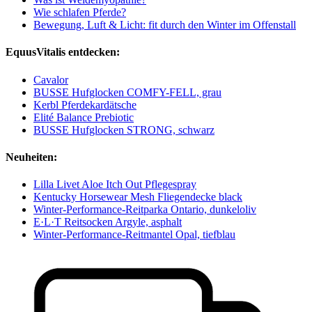
Wie schlafen Pferde?
Bewegung, Luft & Licht: fit durch den Winter im Offenstall
EquusVitalis entdecken:
Cavalor
BUSSE Hufglocken COMFY-FELL, grau
Kerbl Pferdekardätsche
Elité Balance Prebiotic
BUSSE Hufglocken STRONG, schwarz
Neuheiten:
Lilla Livet Aloe Itch Out Pflegespray
Kentucky Horsewear Mesh Fliegendecke black
Winter-Performance-Reitparka Ontario, dunkeloliv
E·L·T Reitsocken Argyle, asphalt
Winter-Performance-Reitmantel Opal, tiefblau