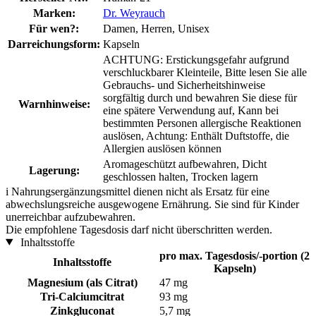
Marken:
Dr. Weyrauch
Für wen?:
Damen, Herren, Unisex
Darreichungsform:
Kapseln
ACHTUNG: Erstickungsgefahr aufgrund
verschluckbarer Kleinteile, Bitte lesen Sie alle
Gebrauchs- und Sicherheitshinweise
sorgfältig durch und bewahren Sie diese für
Warnhinweise:
eine spätere Verwendung auf, Kann bei
bestimmten Personen allergische Reaktionen
auslösen, Achtung: Enthält Duftstoffe, die
Allergien auslösen können
Aromageschützt aufbewahren, Dicht
Lagerung:
geschlossen halten, Trocken lagern
i
Nahrungsergänzungsmittel dienen nicht als Ersatz für eine
abwechslungsreiche ausgewogene Ernährung. Sie sind für Kinder
unerreichbar aufzubewahren.
Die empfohlene Tagesdosis darf nicht überschritten werden.
Inhaltsstoffe
pro max. Tagesdosis/-portion (2
Inhaltsstoffe
Kapseln)
Magnesium (als Citrat)
47 mg
Tri-Calciumcitrat
93 mg
Zinkgluconat
5,7 mg