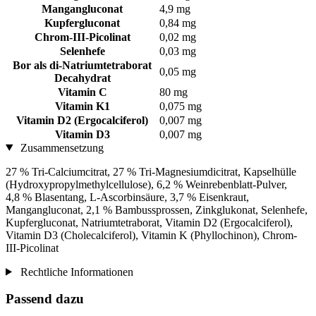
Mangangluconat
4,9 mg
Kupfergluconat
0,84 mg
Chrom-III-Picolinat
0,02 mg
Selenhefe
0,03 mg
Bor als di-Natriumtetraborat
0,05 mg
Decahydrat
Vitamin C
80 mg
Vitamin K1
0,075 mg
Vitamin D2 (Ergocalciferol)
0,007 mg
Vitamin D3
0,007 mg
Zusammensetzung
27 % Tri-Calciumcitrat, 27 % Tri-Magnesiumdicitrat, Kapselhülle
(Hydroxypropylmethylcellulose), 6,2 % Weinrebenblatt-Pulver,
4,8 % Blasentang, L-Ascorbinsäure, 3,7 % Eisenkraut,
Mangangluconat, 2,1 % Bambussprossen, Zinkglukonat, Selenhefe,
Kupfergluconat, Natriumtetraborat, Vitamin D2 (Ergocalciferol),
Vitamin D3 (Cholecalciferol), Vitamin K (Phyllochinon), Chrom-
III-Picolinat
Rechtliche Informationen
Passend dazu