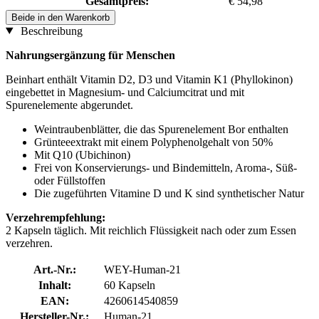
Gesamtpreis:
€ 54,98
Beide in den Warenkorb
Beschreibung
Nahrungsergänzung für Menschen
Beinhart enthält Vitamin D2, D3 und Vitamin K1 (Phyllokinon)
eingebettet in Magnesium- und Calciumcitrat und mit
Spurenelemente abgerundet.
Weintraubenblätter, die das Spurenelement Bor enthalten
Grünteeextrakt mit einem Polyphenolgehalt von 50%
Mit Q10 (Ubichinon)
Frei von Konservierungs- und Bindemitteln, Aroma-, Süß-
oder Füllstoffen
Die zugeführten Vitamine D und K sind synthetischer Natur
Verzehrempfehlung:
2 Kapseln täglich. Mit reichlich Flüssigkeit nach oder zum Essen
verzehren.
Art.-Nr.:
WEY-Human-21
Inhalt:
60 Kapseln
EAN:
4260614540859
Hersteller-Nr.:
Human-21