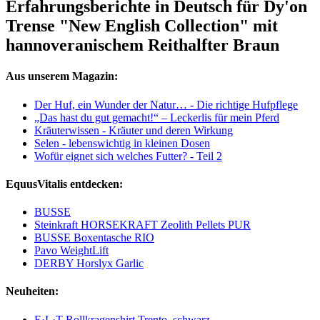
Erfahrungsberichte in Deutsch für Dy'on
Trense "New English Collection" mit
hannoveranischem Reithalfter Braun
Aus unserem Magazin:
Der Huf, ein Wunder der Natur… - Die richtige Hufpflege
„Das hast du gut gemacht!“ – Leckerlis für mein Pferd
Kräuterwissen - Kräuter und deren Wirkung
Selen - lebenswichtig in kleinen Dosen
Wofür eignet sich welches Futter? - Teil 2
EquusVitalis entdecken:
BUSSE
Steinkraft HORSEKRAFT Zeolith Pellets PUR
BUSSE Boxentasche RIO
Pavo WeightLift
DERBY Horslyx Garlic
Neuheiten:
E·L·T Rollkragenshirt Trento, schwarz