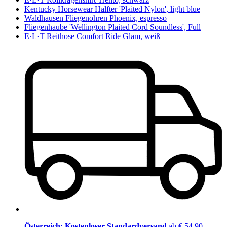
Kentucky Horsewear Halfter 'Plaited Nylon', light blue
Waldhausen Fliegenohren Phoenix, espresso
Fliegenhaube 'Wellington Plaited Cord Soundless', Full
E·L·T Reithose Comfort Ride Glam, weiß
Österreich: Kostenloser Standardversand
ab € 54,90