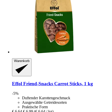
Warenkorb
Effol
Friend-​Snacks Carrot Sticks, 1 kg
-5%
Duftender Karottengeschmack
Ausgewählte Getreidesorten
Praktische Form
€ 6,64
€ 6,99
(€ 6,64 / kg)