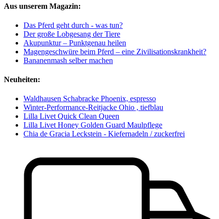
Aus unserem Magazin:
Das Pferd geht durch - was tun?
Der große Lobgesang der Tiere
Akupunktur – Punktgenau heilen
Magengeschwüre beim Pferd – eine Zivilisationskrankheit?
Bananenmash selber machen
Neuheiten:
Waldhausen Schabracke Phoenix, espresso
Winter-Performance-Reitjacke Ohio , tiefblau
Lilla Livet Quick Clean Queen
Lilla Livet Honey Golden Guard Maulpflege
Chia de Gracia Leckstein - Kiefernadeln / zuckerfrei