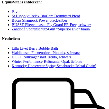
EquusVitalis entdecken:
Pavo
St.Hippolyt Relax BioCare Dermigard Pferd
Bucas Shamrock Power black/silber
BUSSE Fliegenmaske Fly Guard FR Free, schwarz
Zandonà Sporenschutz-Gurt "Superior Evo" braun
Neuheiten:
Lilla Livet Berry Bubble Bath
Waldhausen Fliegenohren Phoenix, schwarz
E·L·T Rollkragenshirt Trento, schwarz
Winter-Performance-Reitmantel Opal, tiefblau
Kentucky Horsewear Spring Schabracke 'Metal Chain'