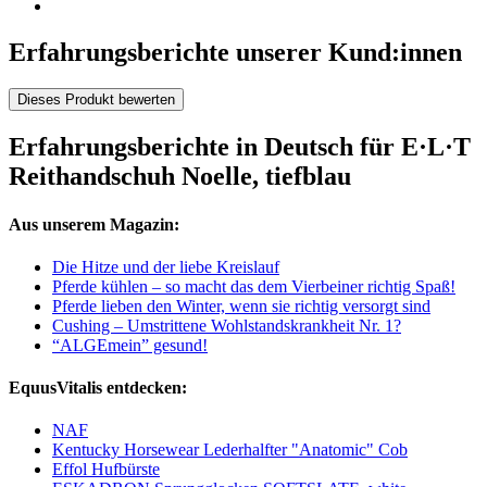
Erfahrungsberichte unserer Kund:innen
Dieses Produkt bewerten
Erfahrungsberichte in Deutsch für E·L·T
Reithandschuh Noelle, tiefblau
Aus unserem Magazin:
Die Hitze und der liebe Kreislauf
Pferde kühlen – so macht das dem Vierbeiner richtig Spaß!
Pferde lieben den Winter, wenn sie richtig versorgt sind
Cushing – Umstrittene Wohlstandskrankheit Nr. 1?
“ALGEmein” gesund!
EquusVitalis entdecken:
NAF
Kentucky Horsewear Lederhalfter "Anatomic" Cob
Effol Hufbürste