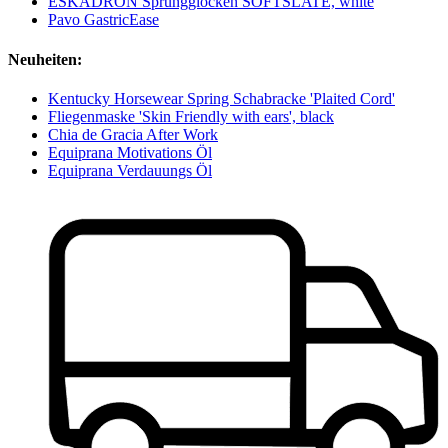
ESKADRON Sprungglocken SOFTSLATE, white
Pavo GastricEase
Neuheiten:
Kentucky Horsewear Spring Schabracke 'Plaited Cord'
Fliegenmaske 'Skin Friendly with ears', black
Chia de Gracia After Work
Equiprana Motivations Öl
Equiprana Verdauungs Öl