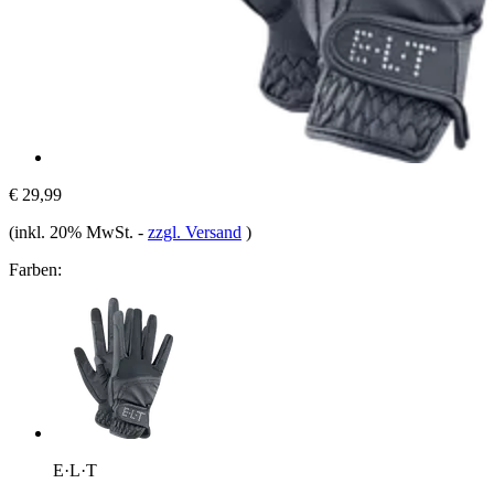
€ 29,99
(inkl. 20% MwSt.
-
zzgl. Versand
)
Farben:
E·L·T