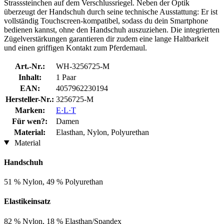
Strasssteinchen auf dem Verschlussriegel. Neben der Optik
überzeugt der Handschuh durch seine technische Ausstattung: Er ist
vollständig Touchscreen-kompatibel, sodass du dein Smartphone
bedienen kannst, ohne den Handschuh auszuziehen. Die integrierten
Zügelverstärkungen garantieren dir zudem eine lange Haltbarkeit
und einen griffigen Kontakt zum Pferdemaul.
Art.-Nr.:
WH-3256725-M
Inhalt:
1 Paar
EAN:
4057962230194
Hersteller-Nr.:
3256725-M
Marken:
E·L·T
Für wen?:
Damen
Material:
Elasthan, Nylon, Polyurethan
Material
Handschuh
51 % Nylon, 49 % Polyurethan
Elastikeinsatz
82 % Nylon, 18 % Elasthan/Spandex