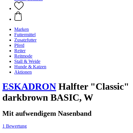
Marken
Futtermittel
Zusatzfutter
Pferd
Reiter
Reitmode
Stall & Weide
Hunde & Katzen
Aktionen
ESKADRON
Halfter "Classic"
darkbrown BASIC, W
Mit aufwendigem Nasenband
1 Bewertung