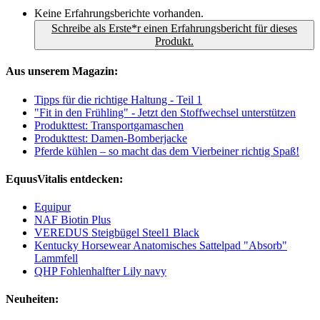
Keine Erfahrungsberichte vorhanden.
Schreibe als Erste*r einen Erfahrungsbericht für dieses
Produkt.
Aus unserem Magazin:
Tipps für die richtige Haltung - Teil 1
"Fit in den Frühling" - Jetzt den Stoffwechsel unterstützen
Produkttest: Transportgamaschen
Produkttest: Damen-Bomberjacke
Pferde kühlen – so macht das dem Vierbeiner richtig Spaß!
EquusVitalis entdecken:
Equipur
NAF Biotin Plus
VEREDUS Steigbügel Steel1 Black
Kentucky Horsewear Anatomisches Sattelpad "Absorb"
Lammfell
QHP Fohlenhalfter Lily navy
Neuheiten: