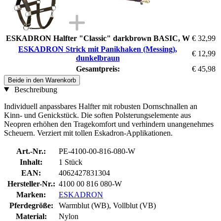
ESKADRON Halfter "Classic" darkbrown BASIC, W
€ 32,99
ESKADRON Strick mit Panikhaken (Messing),
€ 12,99
dunkelbraun
Gesamtpreis:
€ 45,98
Beide in den Warenkorb
Beschreibung
Individuell anpassbares Halfter mit robusten Dornschnallen an
Kinn- und Genickstück. Die soften Polsterungselemente aus
Neopren erhöhen den Tragekomfort und verhindern unangenehmes
Scheuern. Verziert mit tollen Eskadron-Applikationen.
Art.-Nr.:
PE-4100-00-816-080-W
Inhalt:
1 Stück
EAN:
4062427831304
Hersteller-Nr.:
4100 00 816 080-W
Marken:
ESKADRON
Pferdegröße:
Warmblut (WB), Vollblut (VB)
Material:
Nylon