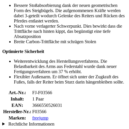
Bessere Stoßabsorbierung dank der neuen geometrischen
Form des Steigbügels. Die aufgenommenen Kräfte werden
dabei 3-geteilt wodurch Gelenke des Reiters und Rücken des
Pferdes entlastet werden.
Nach vorne verlagerter Schwerpunkt. Dies bewirkt dass die
Trittfläche nach hinten kippt, das begünstigt eine tiefe
Absatzposition
Breite Carbon-Trittfläche mit schrägen Stolen
Optimierte Sicherheit
Weiterentwicklung des Herstellungsverfahrens. Die
Belastbarkeit des Arms aus Federstahl wurde dank neuer
Fertigungsverfahren um 37 % erhöht.
Flexibler Außenarm. Er öffnet sich unter der Zugkraft des
Fußes, falls der Reiter beim Sturz darin hängenbleiben sollte.
Art.-Nr.:
FJ-F03566
Inhalt:
1 Paar
EAN:
3666550526031
Hersteller-Nr.:
F03566
Marken:
freejump
Rechtliche Informationen