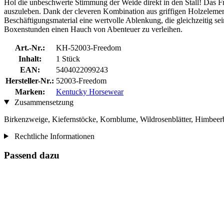
Hol die unbeschwerte Stimmung der Weide direkt in den Stall! Das F
auszuleben. Dank der cleveren Kombination aus griffigen Holzelement
Beschäftigungsmaterial eine wertvolle Ablenkung, die gleichzeitig se
Boxenstunden einen Hauch von Abenteuer zu verleihen.
Art.-Nr.:
KH-52003-Freedom
Inhalt:
1 Stück
EAN:
5404022099243
Hersteller-Nr.:
52003-Freedom
Marken:
Kentucky Horsewear
Zusammensetzung
Birkenzweige, Kiefernstöcke, Kornblume, Wildrosenblätter, Himbeerbl
Rechtliche Informationen
Passend dazu