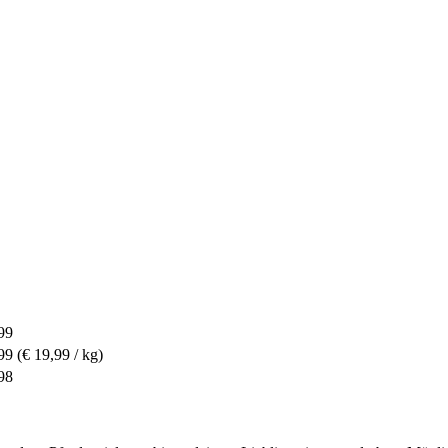
99
99
(€ 19,99 / kg)
98