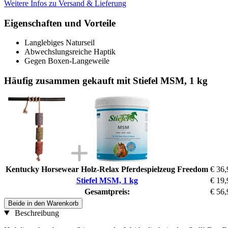
Weitere Infos zu Versand & Lieferung
Eigenschaften und Vorteile
Langlebiges Naturseil
Abwechslungsreiche Haptik
Gegen Boxen-Langeweile
Häufig zusammen gekauft mit Stiefel MSM, 1 kg
Kentucky Horsewear Holz-Relax Pferdespielzeug Freedom
€ 36,
Stiefel MSM, 1 kg
€ 19,
Gesamtpreis:
€ 56,
Beide in den Warenkorb
Beschreibung