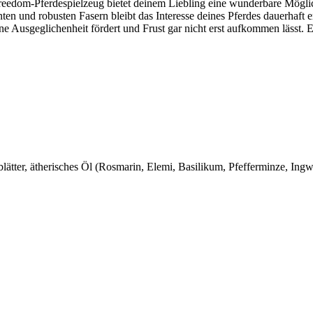
reedom-Pferdespielzeug bietet deinem Liebling eine wunderbare Möglic
en und robusten Fasern bleibt das Interesse deines Pferdes dauerhaft 
ine Ausgeglichenheit fördert und Frust gar nicht erst aufkommen lässt. 
ätter, ätherisches Öl (Rosmarin, Elemi, Basilikum, Pfefferminze, Ing