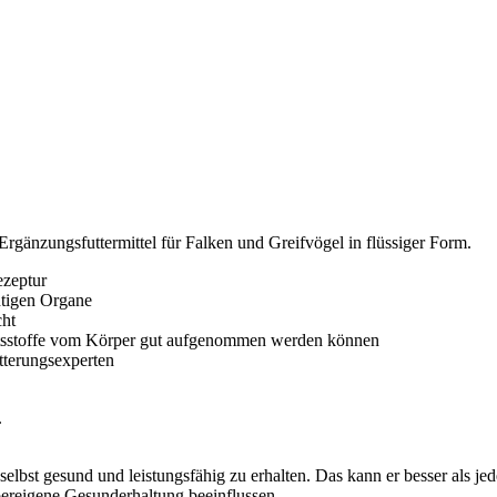
rgänzungsfuttermittel für Falken und Greifvögel in flüssiger Form.
ezeptur
htigen Organe
cht
haltsstoffe vom Körper gut aufgenommen werden können
tterungsexperten
.
lbst gesund und leistungsfähig zu erhalten. Das kann er besser als jed
ereigene Gesunderhaltung beeinflussen.