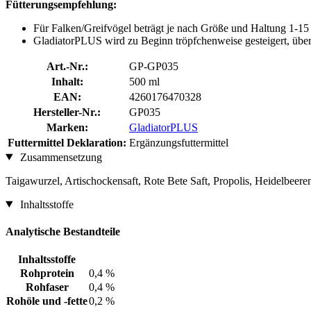
Fütterungsempfehlung:
Für Falken/Greifvögel beträgt je nach Größe und Haltung 1-15
GladiatorPLUS wird zu Beginn tröpfchenweise gesteigert, über 
Art.-Nr.:
GP-GP035
Inhalt:
500 ml
EAN:
4260176470328
Hersteller-Nr.:
GP035
Marken:
GladiatorPLUS
Futtermittel Deklaration:
Ergänzungsfuttermittel
Zusammensetzung
Taigawurzel, Artischockensaft, Rote Bete Saft, Propolis, Heidelbee
Inhaltsstoffe
Analytische Bestandteile
Inhaltsstoffe
Rohprotein
0,4 %
Rohfaser
0,4 %
Rohöle und -fette
0,2 %