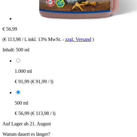
€ 56,99
(
€ 113,98 / l
, inkl. 13% MwSt.
-
zzgl. Versand
)
Inhalt:
500 ml
1.000 ml
€ 91,99
(€ 91,99 / l)
500 ml
€ 56,99
(€ 113,98 / l)
Auf Lager ab 21. August
Warum dauert es länger?