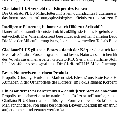
GladiatorPLUS versteht den Körper des Falken
Die GladiatorPLUS Milieufütterung ist ein durchdachtes Fütterungswe
das Immunsystem ernährungsphysiologisch effektiv zu unterstützen. Da
Intelligente Fütterung ist immer auch Hilfe zur Selbsthilfe
Dauerhafte Gesundheit entsteht nicht zufällig, sie ist das Ergebnis 
entwickelt. Das Wissenskonzept begründet sich auf langjährigen Beo
Die Idee der Milieufütterung ist es, hier einen wertvollen Teil als F
GladiatorPLUS gibt sein Bestes – damit der Körper das auch ka
Mehr als 35 Jahre Forschungsarbeit und bestes Naturwissen stehen hin
des Vogels zusammenarbeitet. GladiatorPLUS enthält natürliche Stoff
Inhaltsstoffe präzise abgestimmt. Die GladiatorPLUS Milieufütterung 
Bestes Naturwissen in einem Produkt
Propolis, Ginseng, Kurkuma, Mariendistel, Kieselsäure, Rote Bete, He
Aufgaben in der Organpflege des Körpers. Im Fokus stehen: Körperm
Ein besonderes Spezialverfahren – damit jeder Stoff da ankomm
Propolis beispielsweise ist im natürlichen „Rohzustand“ nur begrenzt
GladiatorPLUS innerhalb der flüssigen Form verarbeitet. So können s
Man spricht dabei von einer besonderen Bioverfügbarkeit im ernähru
aufgenommen und genutzt werden kann.