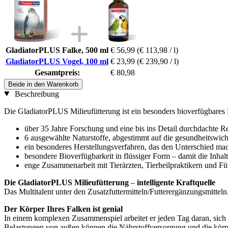
GladiatorPLUS Falke, 500 ml
€ 56,99
(€ 113,98 / l)
GladiatorPLUS Vogel, 100 ml
€ 23,99
(€ 239,90 / l)
Gesamtpreis:
€ 80,98
Beide in den Warenkorb
Beschreibung
Die GladiatorPLUS Milieufütterung ist ein besonders bioverfügbares E
über 35 Jahre Forschung und eine bis ins Detail durchdachte R
6 ausgewählte Naturstoffe, abgestimmt auf die gesundheitswic
ein besonderes Herstellungsverfahren, das den Unterschied ma
besondere Bioverfügbarkeit in flüssiger Form – damit die In
enge Zusammenarbeit mit Tierärzten, Tierheilpraktikern und Fü
Die GladiatorPLUS Milieufütterung
–
intelligente Kraftquelle
Das Multitalent unter den Zusatzfuttermitteln/Futterergänzungsmitteln
Der Körper Ihres Falken ist genial
In einem komplexen Zusammenspiel arbeitet er jeden Tag daran, sich se
Belastungen von außen können die Nährstoffversorgung und die körp