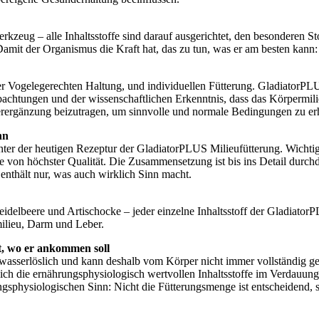
rkzeug – alle Inhaltsstoffe sind darauf ausgerichtet, den besonderen 
mit der Organismus die Kraft hat, das zu tun, was er am besten kann: 
einer Vogelegerechten Haltung, und individuellen Fütterung. GladiatorP
bachtungen und der wissenschaftlichen Erkenntnis, dass das Körpermili
utterergänzung beizutragen, um sinnvolle und normale Bedingungen zu er
nn
ter der heutigen Rezeptur der GladiatorPLUS Milieufütterung. Wichtigs
e von höchster Qualität. Die Zusammensetzung ist bis ins Detail durchd
enthält nur, was auch wirklich Sinn macht.
idelbeere und Artischocke – jeder einzelne Inhaltsstoff der Gladiator
ilieu, Darm und Leber.
t, wo er ankommen soll
 wasserlöslich und kann deshalb vom Körper nicht immer vollständig ge
ich die ernährungsphysiologisch wertvollen Inhaltsstoffe im Verdauung
ngsphysiologischen Sinn: Nicht die Fütterungsmenge ist entscheidend,