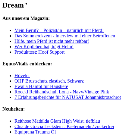
Dream"
Aus unserem Magazin:
Mein Beruf? – Polizist/in – natürlich mit Pferd!
Das Sommerekzem - Interview mit einer Betroffenen
Hilfe, mein Pferd ist nicht mehr reitbar!
Wer Köpfchen hat, trägt Helm!
Produkttest: Hoof Support
EquusVitalis entdecken:
Höveler
QHP Brustschutz elastisch, Schwarz
Ewalia Hanföl für Haustiere
Roeckl Reithandschuh Lona - Navy/Vintage Pink
7 Erfahrungsberichte für NATUSAT Johannisbrotschrot
Neuheiten:
Reithose Mathilda Glam High Waist, tiefblau
Chia de Gracia Leckstein - Kiefernadeln / zuckerfrei
Equiprana Trauma Öl