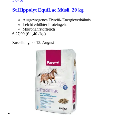
5.0 (3)
St.Hippolyt
EquiLac Müsli, 20 kg
Ausgewogenes Eiweiß-/Energieverhältnis
Leicht erhöhter Proteingehalt
Mikronährstoffreich
€ 27,99
(€ 1,40 / kg)
Zustellung bis 12. August