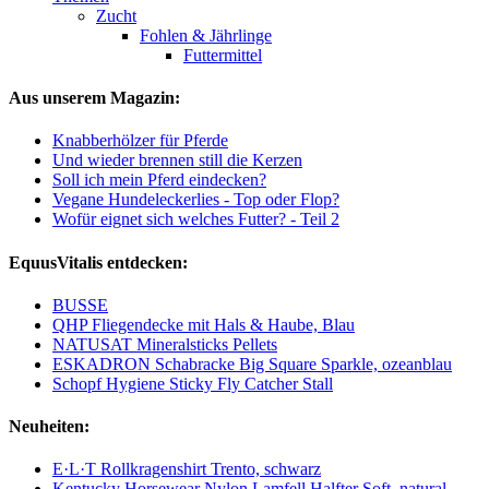
Zucht
Fohlen & Jährlinge
Futtermittel
Aus unserem Magazin:
Knabberhölzer für Pferde
Und wieder brennen still die Kerzen
Soll ich mein Pferd eindecken?
Vegane Hundeleckerlies - Top oder Flop?
Wofür eignet sich welches Futter? - Teil 2
EquusVitalis entdecken:
BUSSE
QHP Fliegendecke mit Hals & Haube, Blau
NATUSAT Mineralsticks Pellets
ESKADRON Schabracke Big Square Sparkle, ozeanblau
Schopf Hygiene Sticky Fly Catcher Stall
Neuheiten:
E·L·T Rollkragenshirt Trento, schwarz
Kentucky Horsewear Nylon Lamfell Halfter Soft, natural