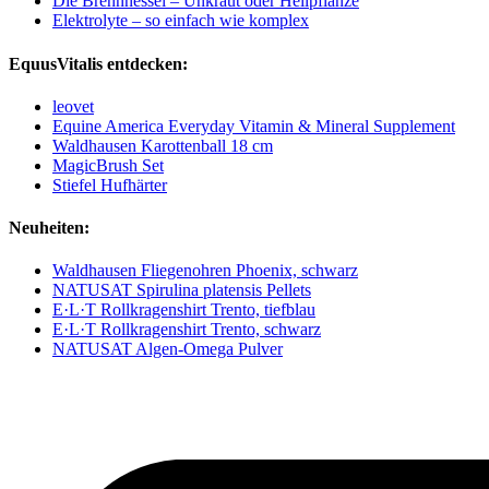
Die Brennnessel – Unkraut oder Heilpflanze
Elektrolyte – so einfach wie komplex
EquusVitalis entdecken:
leovet
Equine America Everyday Vitamin & Mineral Supplement
Waldhausen Karottenball 18 cm
MagicBrush Set
Stiefel Hufhärter
Neuheiten:
Waldhausen Fliegenohren Phoenix, schwarz
NATUSAT Spirulina platensis Pellets
E·L·T Rollkragenshirt Trento, tiefblau
E·L·T Rollkragenshirt Trento, schwarz
NATUSAT Algen-Omega Pulver