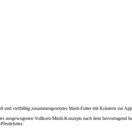
d vielfälltig zusammengesetztes Mash-Futter mit Kräutern zur Appe
ekte des ausgewogenen Vollkorn-Müsli-Konzepts nach dem hervorrage
Pferdefutter.