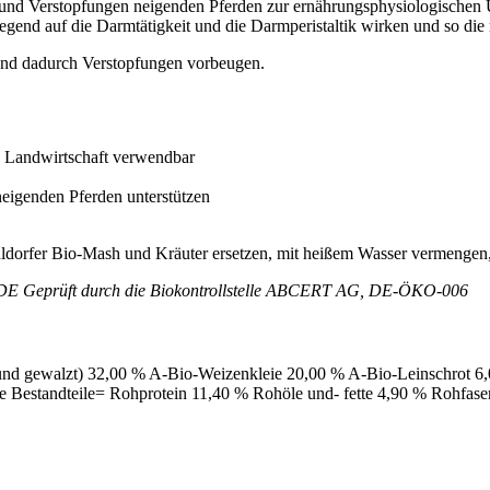
 und Verstopfungen neigenden Pferden zur ernährungsphysiologischen U
nd auf die Darmtätigkeit und die Darmperistaltik wirken und so die 
nd dadurch Verstopfungen vorbeugen.
 Landwirtschaft verwendbar
neigenden Pferden unterstützen
ldorfer Bio-Mash und Kräuter ersetzen, mit heißem Wasser vermengen,
DE Geprüft durch die Biokontrollstelle ABCERT AG, DE-ÖKO-006
nd gewalzt) 32,00 % A-Bio-Weizenkleie 20,00 % A-Bio-Leinschrot 6
e Bestandteile= Rohprotein 11,40 % Rohöle und- fette 4,90 % Rohfas