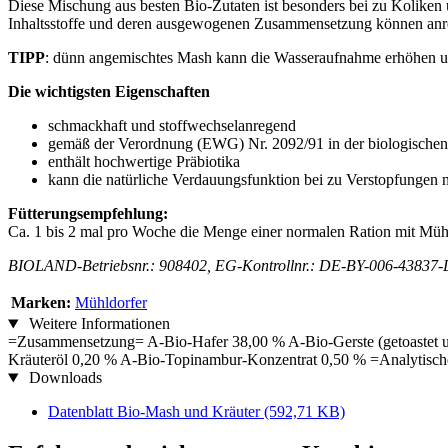
Diese Mischung aus besten Bio-Zutaten ist besonders bei zu Koliken
Inhaltsstoffe und deren ausgewogenen Zusammensetzung können anrege
TIPP
: dünn angemischtes Mash kann die Wasseraufnahme erhöhen u
Die wichtigsten Eigenschaften
schmackhaft und stoffwechselanregend
gemäß der Verordnung (EWG) Nr. 2092/91 in der biologischen
enthält hochwertige Präbiotika
kann die natürliche Verdauungsfunktion bei zu Verstopfungen 
Fütterungsempfehlung:
Ca. 1 bis 2 mal pro Woche die Menge einer normalen Ration mit Müh
BIOLAND-Betriebsnr.: 908402, EG-Kontrollnr.: DE-BY-006-43837-
Marken:
Mühldorfer
Weitere Informationen
=Zusammensetzung= A-Bio-Hafer 38,00 % A-Bio-Gerste (getoastet u
Kräuteröl 0,20 % A-Bio-Topinambur-Konzentrat 0,50 % =Analytisch
Downloads
Datenblatt Bio-Mash und Kräuter
(592,71 KB)