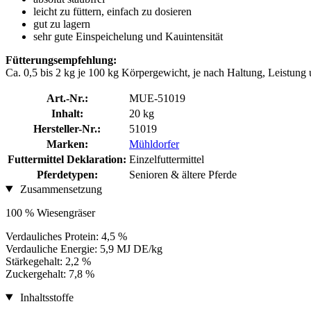
leicht zu füttern, einfach zu dosieren
gut zu lagern
sehr gute Einspeichelung und Kauintensität
Fütterungsempfehlung:
Ca. 0,5 bis 2 kg je 100 kg Körpergewicht, je nach Haltung, Leistung
Art.-Nr.:
MUE-51019
Inhalt:
20 kg
Hersteller-Nr.:
51019
Marken:
Mühldorfer
Futtermittel Deklaration:
Einzelfuttermittel
Pferdetypen:
Senioren & ältere Pferde
Zusammensetzung
100 % Wiesengräser
Verdauliches Protein: 4,5 %
Verdauliche Energie: 5,9 MJ DE/kg
Stärkegehalt: 2,2 %
Zuckergehalt: 7,8 %
Inhaltsstoffe