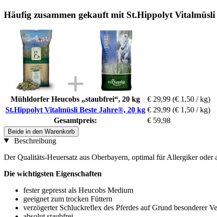
Häufig zusammen gekauft mit St.Hippolyt Vitalmüsli
Mühldorfer Heucobs „staubfrei“, 20 kg
€ 29,99
(€ 1,50 / kg)
St.Hippolyt Vitalmüsli Beste Jahre®, 20 kg
€ 29,99
(€ 1,50 / kg)
Gesamtpreis:
€ 59,98
Beide in den Warenkorb
Beschreibung
Der Qualitäts-Heuersatz aus Oberbayern, optimal für Allergiker oder
Die wichtigsten Eigenschaften
fester gepresst als Heucobs Medium
geeignet zum trocken Füttern
verzögerter Schluckreflex des Pferdes auf Grund besonderer Ve
absolut staubfrei