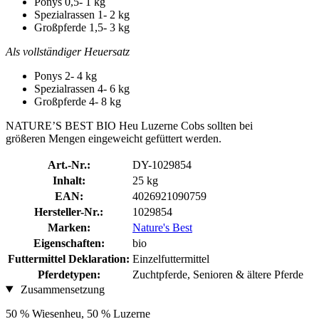
Ponys 0,5- 1 kg
Spezialrassen 1- 2 kg
Großpferde 1,5- 3 kg
Als vollständiger Heuersatz
Ponys 2- 4 kg
Spezialrassen 4- 6 kg
Großpferde 4- 8 kg
NATURE’S BEST BIO Heu Luzerne Cobs sollten bei
größeren Mengen eingeweicht gefüttert werden.
Art.-Nr.:
DY-1029854
Inhalt:
25 kg
EAN:
4026921090759
Hersteller-Nr.:
1029854
Marken:
Nature's Best
Eigenschaften:
bio
Futtermittel Deklaration:
Einzelfuttermittel
Pferdetypen:
Zuchtpferde, Senioren & ältere Pferde
Zusammensetzung
50 % Wiesenheu, 50 % Luzerne