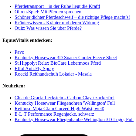
Pferdetransport – in der Ruhe liegt die Kraft!
Ohren-Spiel: Mit Pferden sprechen
Schöner dichter Pferdeschweif – die richtige Pflege macht’s!
Kräuterwissen - Kräuter und deren Wirkung
Quiz: Was wissen Sie über Pferde?
EquusVitalis entdecken:
Pavo
Kentucky Horsewear 3D Spacer Cooler Fleece Sheet
St.Hippolyt Relax BioCare Lebermoos Pferd
Effol Anti-Fly Spray
Roeckl Reithandschuh Lokaier - Masala
Neuheiten:
Chia de Gracia Leckstein - Carbon Clay / zuckerfrei
Kentucky Horsewear Fliegenohren 'Wellington' Full
Reithose Maja Glam Curved High Waist, weiß
E·L·T Performance Regenjacke, schwarz
Kentucky Horsewear Fliegenhaube Wellington 3D Logo, Full