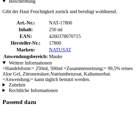
Beschreibung
Gibt der Haut Feuchtigkeit zurück und beruhigt wohltuend.
Art.-Nr.:
NAT-17800
Inhalt:
250 ml
EAN:
4260378070715
Hersteller-Nr.:
17800
Marken:
NATUSAT
Anwendungsbereich:
Mauke
Weitere Informationen
=Handelsform:= 250ml, 500ml =Zusammensetzung:= 99,5% reines
Aloe Gel, Zitronensäure,Natriumbenzoat, Kaliumsorbat.
=Anwendung:= kann täglich benutzt werden.
Zubehör
Rechtliche Informationen
Passend dazu