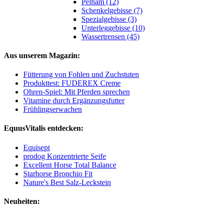
Pelham (12)
Schenkelgebisse (7)
Spezialgebisse (3)
Unterleggebisse (10)
Wassertrensen (45)
Aus unserem Magazin:
Fütterung von Fohlen und Zuchstuten
Produkttest: FUDEREX Creme
Ohren-Spiel: Mit Pferden sprechen
Vitamine durch Ergänzungsfutter
Frühlingserwachen
EquusVitalis entdecken:
Equisept
prodog Konzentrierte Seife
Excellent Horse Total Balance
Starhorse Bronchio Fit
Nature's Best Salz-Leckstein
Neuheiten: