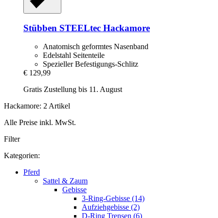
Stübben STEELtec
Hackamore
Anatomisch geformtes Nasenband
Edelstahl Seitenteile
Spezieller Befestigungs-Schlitz
€ 129,99
Gratis Zustellung bis 11. August
Hackamore: 2 Artikel
Alle Preise inkl. MwSt.
Filter
Kategorien:
Pferd
Sattel & Zaum
Gebisse
3-Ring-Gebisse (14)
Aufziehgebisse (2)
D-Ring Trensen (6)