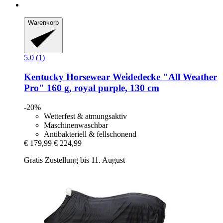
Warenkorb
5.0 (1)
Kentucky Horsewear
Weidedecke "All Weather
Pro" 160 g, royal purple, 130 cm
-20%
Wetterfest & atmungsaktiv
Maschinenwaschbar
Antibakteriell & fellschonend
€ 179,99
€ 224,99
Gratis Zustellung bis 11. August