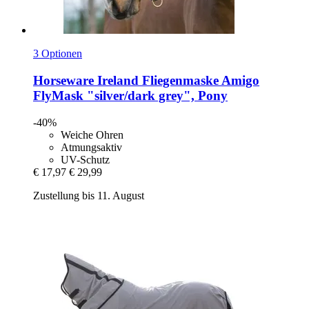
3 Optionen
Horseware Ireland
Fliegenmaske Amigo
FlyMask "silver/dark grey", Pony
-40%
Weiche Ohren
Atmungsaktiv
UV-Schutz
€ 17,97
€ 29,99
Zustellung bis 11. August