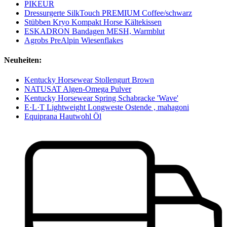
PIKEUR
Dressurgerte SilkTouch PREMIUM Coffee/schwarz
Stübben Kryo Kompakt Horse Kältekissen
ESKADRON Bandagen MESH, Warmblut
Agrobs PreAlpin Wiesenflakes
Neuheiten:
Kentucky Horsewear Stollengurt Brown
NATUSAT Algen-Omega Pulver
Kentucky Horsewear Spring Schabracke 'Wave'
E·L·T Lightweight Longweste Ostende , mahagoni
Equiprana Hautwohl Öl