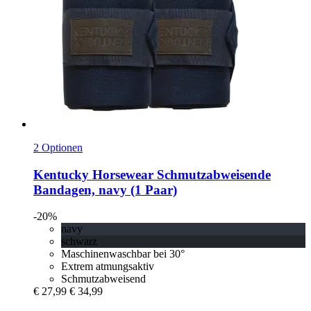
2 Optionen
Kentucky Horsewear
Schmutzabweisende
Bandagen, navy (1 Paar)
-20%
navy
schwarz
Maschinenwaschbar bei 30°
Extrem atmungsaktiv
Schmutzabweisend
€ 27,99
€ 34,99