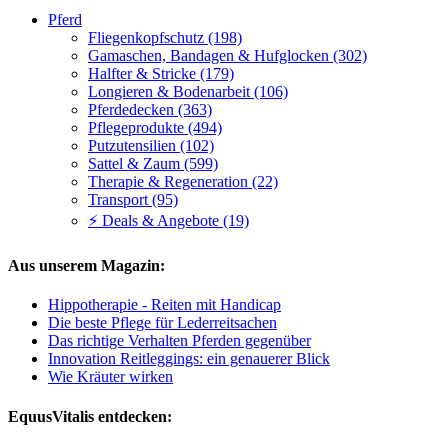
Pferd
Fliegenkopfschutz (198)
Gamaschen, Bandagen & Hufglocken (302)
Halfter & Stricke (179)
Longieren & Bodenarbeit (106)
Pferdedecken (363)
Pflegeprodukte (494)
Putzutensilien (102)
Sattel & Zaum (599)
Therapie & Regeneration (22)
Transport (95)
⚡ Deals & Angebote (19)
Aus unserem Magazin:
Hippotherapie - Reiten mit Handicap
Die beste Pflege für Lederreitsachen
Das richtige Verhalten Pferden gegenüber
Innovation Reitleggings: ein genauerer Blick
Wie Kräuter wirken
EquusVitalis entdecken: