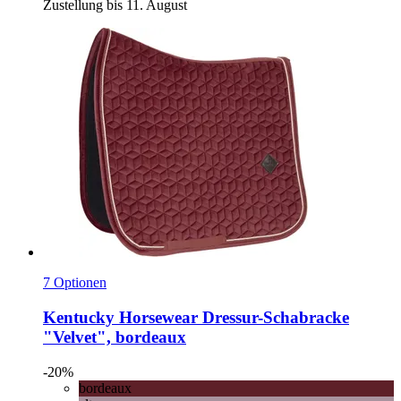
Zustellung bis 11. August
7 Optionen
Kentucky Horsewear
Dressur-​Schabracke
"Velvet", bordeaux
-20%
bordeaux