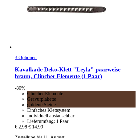
3 Optionen
Kavalkade
Deko-​Klett "Leyla" paarweise
braun, Clincher Elemente (1 Paar)
-80%
Clincher Elemente
Gravurplakette
goldene Steine
Einfaches Klettsystem
Individuell austauschbar
Lieferumfang: 1 Paar
€ 2,98
€ 14,99
Zustellung bis 11. August