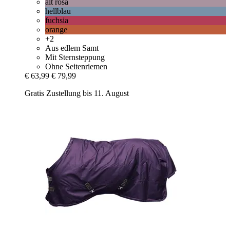
alt rosa
hellblau
fuchsia
orange
+2
Aus edlem Samt
Mit Sternsteppung
Ohne Seitenriemen
€ 63,99
€ 79,99
Gratis Zustellung bis 11. August