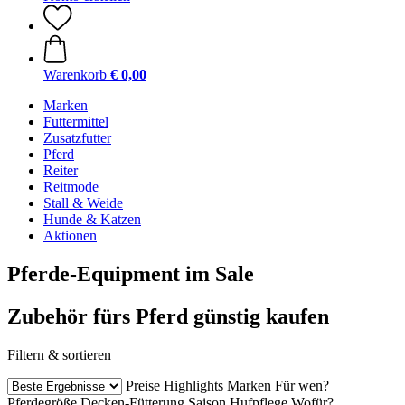
Warenkorb
€ 0,00
Marken
Futtermittel
Zusatzfutter
Pferd
Reiter
Reitmode
Stall & Weide
Hunde & Katzen
Aktionen
Pferde-Equipment im Sale
Zubehör fürs Pferd günstig kaufen
Filtern & sortieren
Preise
Highlights
Marken
Für wen?
Pferdegröße
Decken-Fütterung
Saison
Hufpflege
Wofür?