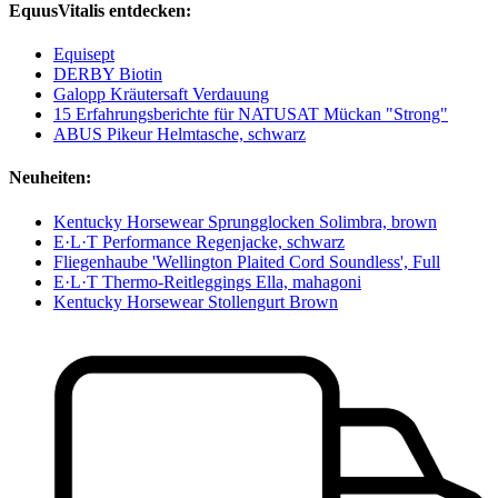
EquusVitalis entdecken:
Equisept
DERBY Biotin
Galopp Kräutersaft Verdauung
15 Erfahrungsberichte für NATUSAT Mückan "Strong"
ABUS Pikeur Helmtasche, schwarz
Neuheiten:
Kentucky Horsewear Sprungglocken Solimbra, brown
E·L·T Performance Regenjacke, schwarz
Fliegenhaube 'Wellington Plaited Cord Soundless', Full
E·L·T Thermo-Reitleggings Ella, mahagoni
Kentucky Horsewear Stollengurt Brown