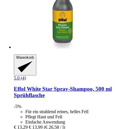
Warenkorb
5.0 (4)
Effol
White Star Spray-​Shampoo, 500 ml
Sprühflasche
-5%
Für ein strahlend reines, helles Fell
Pflegt Haut und Fell
Einfache Anwendung
€ 13,29
€ 13,99
(€ 26,58 / l)