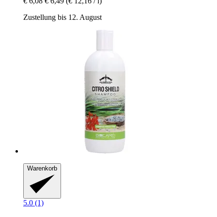
€ 6,08
€ 6,49
(€ 12,16 / l)
Zustellung bis 12. August
Warenkorb
5.0 (1)